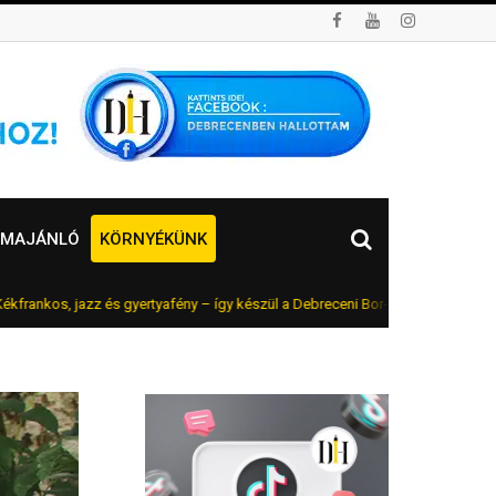
MAJÁNLÓ
KÖRNYÉKÜNK
 jazz és gyertyafény – így készül a Debreceni Bor- és Jazznapok augusztus 