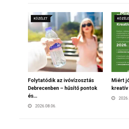
KÖZÉLET
KÖZÉL
sztás
Miért jó, ha elektromos?” –
I. foko
pontok
kreatív pályázatot hirdet…
rendelt
2026.08.05.
2026.