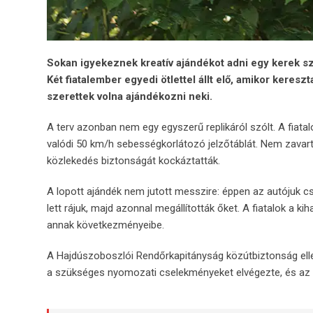
Sokan igyekeznek kreatív ajándékot adni egy kerek s
Két fiatalember egyedi ötlettel állt elő, amikor keres
szerettek volna ajándékozni neki.
A terv azonban nem egy egyszerű replikáról szólt. A fiatal
valódi 50 km/h sebességkorlátozó jelzőtáblát. Nem zavarta
közlekedés biztonságát kockáztatták.
A lopott ajándék nem jutott messzire: éppen az autójuk cs
lett rájuk, majd azonnal megállították őket. A fiatalok a 
annak következményeibe.
A Hajdúszoboszlói Rendőrkapitányság közútbiztonság ellen
a szükséges nyomozati cselekményeket elvégezte, és az ü