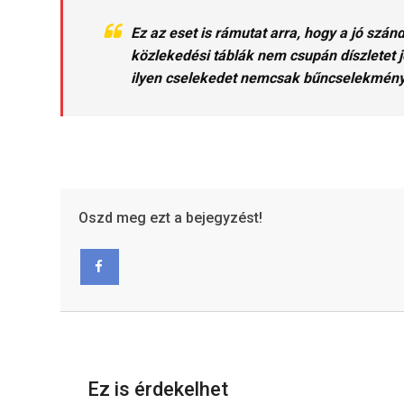
Ez az eset is rámutat arra, hogy a jó sz
közlekedési táblák nem csupán díszletet j
ilyen cselekedet nemcsak bűncselekmény,
Oszd meg ezt a bejegyzést!
Facebook
Ez is érdekelhet