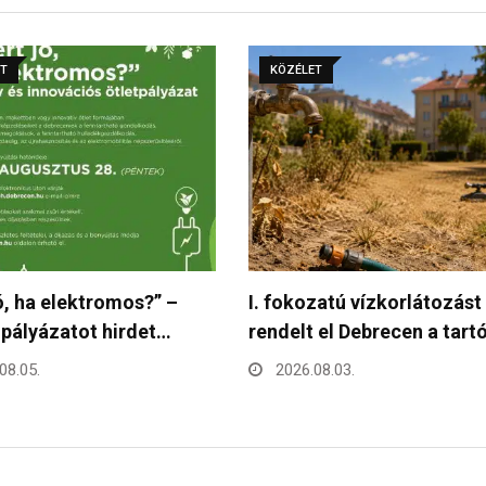
ET
KÖZÉLET
zatú vízkorlátozást
Leáll a Paksi Atomerőmű 
 el Debrecen a tartós…
rekordalacsony Duna mia
08.03.
2026.07.30.