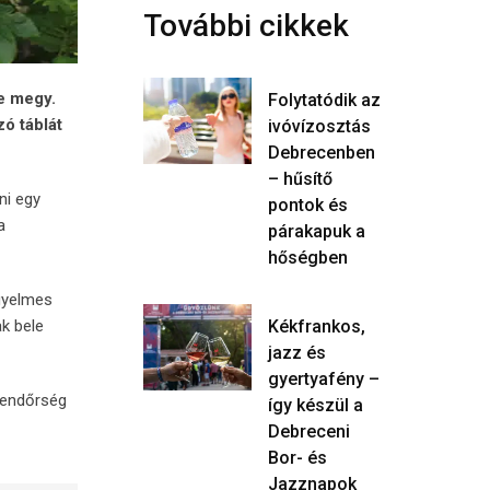
További cikkek
e megy.
Folytatódik az
zó táblát
ivóvízosztás
Debrecenben
– hűsítő
ni egy
pontok és
a
párakapuk a
hőségben
igyelmes
Kékfrankos,
ak bele
jazz és
gyertyafény –
rendőrség
így készül a
Debreceni
Bor- és
Jazznapok