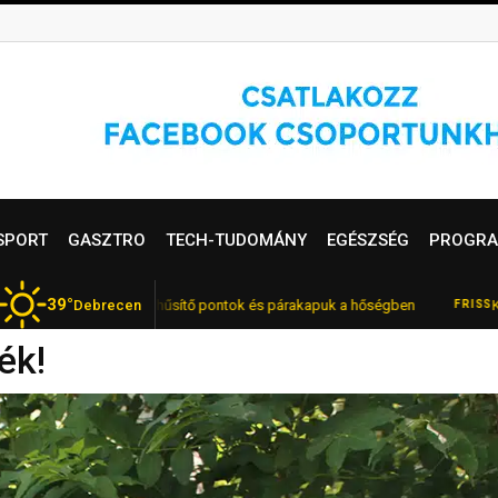
SPORT
GASZTRO
TECH-TUDOMÁNY
EGÉSZSÉG
PROGRA
39°
Debrecenben – hűsítő pontok és párakapuk a hőségben
Debrecen
Kékfrankos,
FRISS
ék!