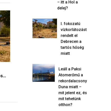
– itt a Hol a
delej?
KÖZÉLET
KÖZÉLET
I. fokozatú
vízkorlátozást
rendelt el
Debrecen a
tartós hőség
miatt
a
Folytatódik az ivóvízosztás
Miért jó, 
Leáll a Paksi
Atomerőmű a
tt…
Debrecenben – hűsítő pontok
kreatív pá
rekordalacsony
és…
2026.08.0
Duna miatt –
2026.08.06.
mit jelent ez, és
mit tehetünk
otthon?