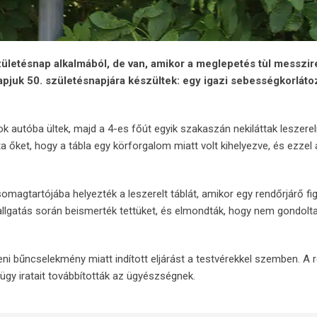
zületésnap alkalmából, de van, amikor a meglepetés tùl messzir
ztapjuk 50. születésnapjára készültek: egy igazi sebességkorláto
ok autóba ültek, majd a 4-es főút egyik szakaszán nekiláttak leszerel
 őket, hogy a tábla egy körforgalom miatt volt kihelyezve, és ezzel 
omagtartójába helyezték a leszerelt táblát, amikor egy rendőrjárő f
kihallgatás során beismerték tettüket, és elmondták, hogy nem gondolt
i bűncselekmény miatt indított eljárást a testvérekkel szemben. A 
gy iratait továbbították az ügyészségnek.