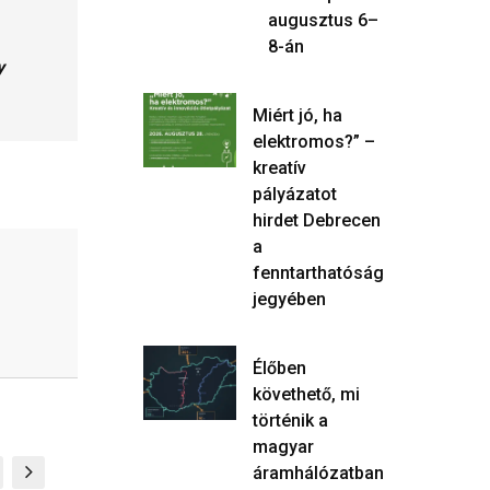
augusztus 6–
8-án
y
Miért jó, ha
elektromos?” –
kreatív
pályázatot
hirdet Debrecen
a
fenntarthatóság
jegyében
Élőben
követhető, mi
történik a
magyar
áramhálózatban