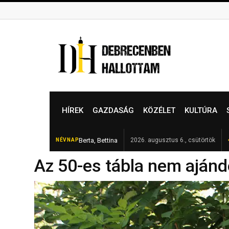
Skip
to
content
HÍREK
GAZDASÁG
KÖZÉLET
KULTÚRA
Berta, Bettina
Folytatódik az ivóvízosztás 
2026. augusztus 6., csütörtök
NÉVNAP
FRISS
Az 50-es tábla nem ajánd