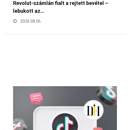
Mennyibe kerül egy pohár bor a Bor- és…
F
h
2026.08.06.