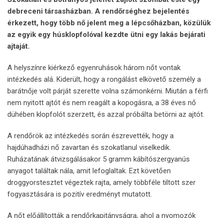
debreceni társasházban. A rendőrséghez bejelentés
érkezett, hogy több nő jelent meg a lépcsőházban, közülük
az egyik egy húsklopfolóval kezdte ütni egy lakás bejárati
ajtaját.
A helyszínre kiérkező egyenruhások három nőt vontak
intézkedés alá. Kiderült, hogy a rongálást elkövető személy a
barátnője volt párját szerette volna számonkérni. Miután a férfi
nem nyitott ajtót és nem reagált a kopogásra, a 38 éves nő
dühében klopfolót szerzett, és azzal próbálta betörni az ajtót.
A rendőrök az intézkedés során észrevették, hogy a
hajdúhadházi nő zavartan és szokatlanul viselkedik.
Ruházatának átvizsgálásakor 5 gramm kábítószergyanús
anyagot találtak nála, amit lefoglaltak. Ezt követően
droggyorstesztet végeztek rajta, amely többféle tiltott szer
fogyasztására is pozitív eredményt mutatott.
A nőt előállították a rendőrkapitányságra, ahol a nyomozók