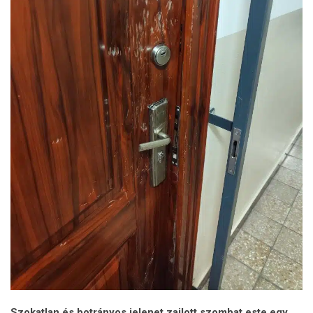
Szokatlan és botrányos jelenet zajlott szombat este egy