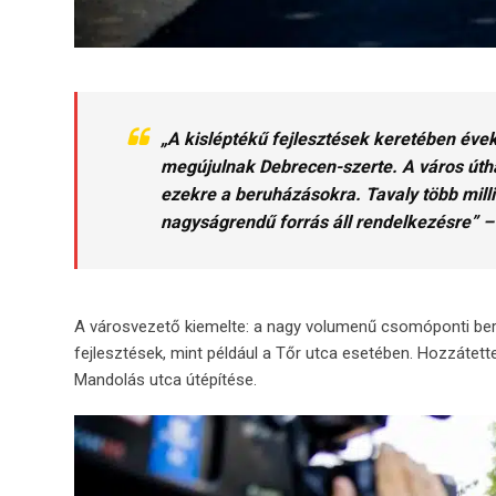
„A kisléptékű fejlesztések keretében évek 
megújulnak Debrecen-szerte. A város útháló
ezekre a beruházásokra. Tavaly több milliár
nagyságrendű forrás áll rendelkezésre” –
A városvezető kiemelte: a nagy volumenű csomóponti beru
fejlesztések, mint például a Tőr utca esetében. Hozzátette:
Mandolás utca útépítése.