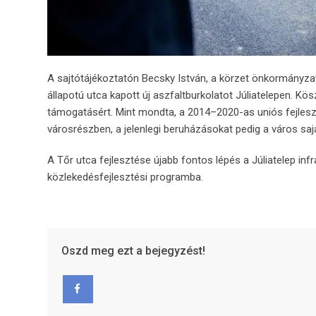
A sajtótájékoztatón Becsky István, a körzet önkormányzati 
állapotú utca kapott új aszfaltburkolatot Júliatelepen. K
támogatásért. Mint mondta, a 2014–2020-as uniós fejleszt
városrészben, a jelenlegi beruházásokat pedig a város sajá
A Tőr utca fejlesztése újabb fontos lépés a Júliatelep infr
közlekedésfejlesztési programba.
Oszd meg ezt a bejegyzést!