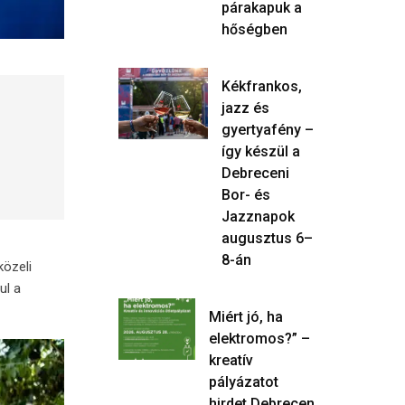
párakapuk a
hőségben
Kékfrankos,
jazz és
gyertyafény –
így készül a
Debreceni
Bor- és
Jazznapok
augusztus 6–
8-án
közeli
ul a
Miért jó, ha
elektromos?” –
kreatív
pályázatot
hirdet Debrecen