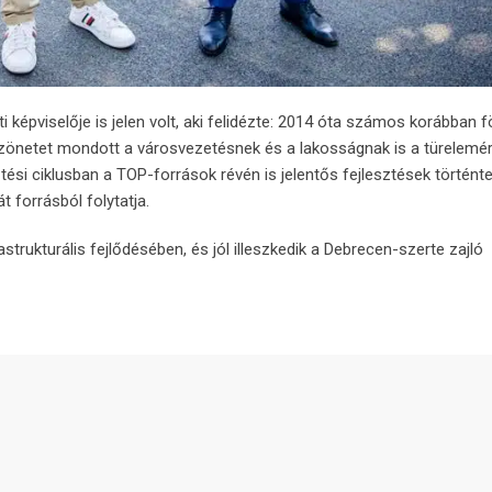
képviselője is jelen volt, aki felidézte: 2014 óta számos korábban f
öszönetet mondott a városvezetésnek és a lakosságnak is a türelemér
ési ciklusban a TOP-források révén is jelentős fejlesztések történte
t forrásból folytatja.
astrukturális fejlődésében, és jól illeszkedik a Debrecen-szerte zajló