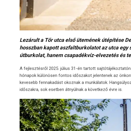
Lezárult a Tőr utca első ütemének útépítése D
hosszban kapott aszfaltburkolatot az utca egy 
útburkolat, hanem csapadékvíz-elvezetés és tel
A fejlesztésről 2025. július 31-én tartott sajtótájékozta
hónapok különösen fontos időszakot jelentenek az önkorm
kevesebb fennakadást okoznak a munkálatok. Hangsúlyozt
időszakra, sok esetben átnyúlnak a következő évre is.