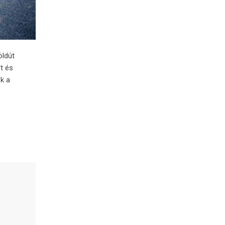
öldút
t és
k a