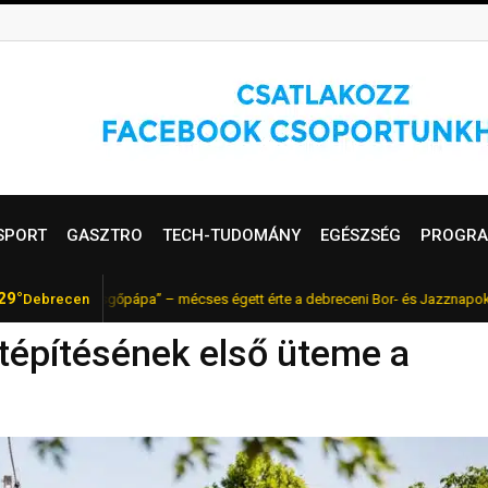
SPORT
GASZTRO
TECH-TUDOMÁNY
EGÉSZSÉG
PROGRA
29°
sgőpápa” – mécses égett érte a debreceni Bor- és Jazznapokon
Debrecen
Re
FRISS
útépítésének első üteme a