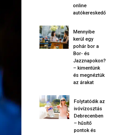
online
autókereskedő
Mennyibe
kerül egy
pohár bor a
Bor- és
Jazznapokon?
– kimentünk
és megnéztük
az árakat
Folytatódik az
ivóvízosztás
Debrecenben
– hűsítő
pontok és