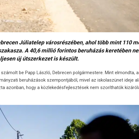
ebrecen Júliatelep városrészében, ahol több mint 110 m
szakasza. A 40,6 millió forintos beruházás keretében n
jesen új útszerkezet is készült.
tón számolt be Papp László, Debrecen polgármestere. Mint elmondta, a
ányzati beruházások szempontjából, mivel az iskolaszünet ideje al
a azonban, hogy a közlekedésfejlesztések nem szoríthatók kizáróla