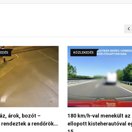
KEDÉS
KÖZLEKEDÉS
/h-val menekült az
Mi történt a józsai fix
t kisteherautóval egy
traffipaxszal? A vihar…