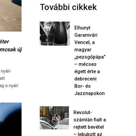
További cikkek
Elhunyt
Garamvári
éter
Vencel, a
emcsak új
magyar
„pezsgőpápa”
– mécses
 nyári
égett érte a
att
debreceni
g a nyári
Bor- és
Jazznapokon
Revolut-
számlán fialt a
rejtett bevétel
– lebukott az