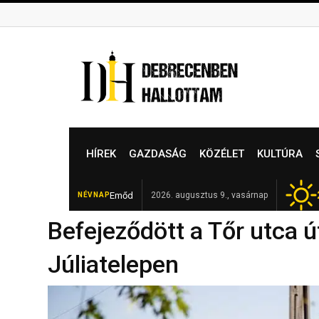
Skip
to
content
HÍREK
GAZDASÁG
KÖZÉLET
KULTÚRA
Emőd
Elhunyt Garamvári Vencel, a magyar „pez
2026. augusztus 9., vasárnap
NÉVNAP
FRISS
Befejeződött a Tőr utca 
Júliatelepen