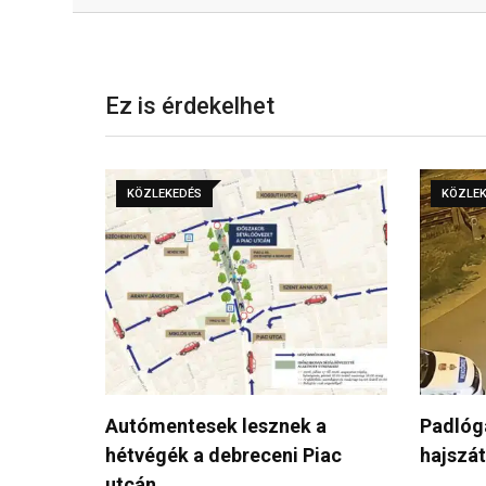
Facebook
Ez is érdekelhet
KÖZLEKEDÉS
KÖZLE
 a
Padlógáz, árok, bozót –
180 km
iac
hajszát rendeztek a rendőrök…
ellopot
15…