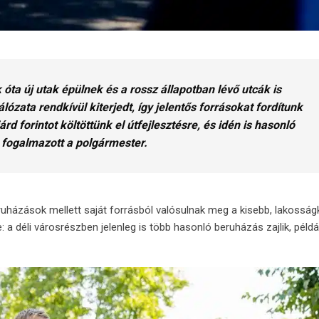
óta új utak épülnek és a rossz állapotban lévő utcák is
zata rendkívül kiterjedt, így jelentős forrásokat fordítunk
d forintot költöttünk el útfejlesztésre, és idén is hasonló
 fogalmazott a polgármester.
házások mellett saját forrásból valósulnak meg a kisebb, lakosság
 a déli városrészben jelenleg is több hasonló beruházás zajlik, példá