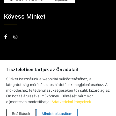
Kövess Minket
Tiszteletben tartjuk az Ön adatait
Sütiket használunk a weboldal működtetéséhez, a
látogatottság méréséhez és hirdetések megjelenítéséhez. A
működéshez feltétlenül szükségeseken túli sütik kizárólag az
Ön hozzájárulásával működnek. Döntését bármikor,
díjmentesen módosíthatja.
Adatvédelmi irányelvek
Beállítások
Mindet elutasítom