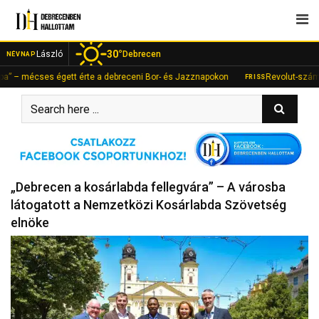
Skip
to
content
30°
László
Debrecen
NÉVNAP
écses égett érte a debreceni Bor- és Jazznapokon
Revolut-számlán fial
FRISS
„Debrecen a kosárlabda fellegvára” – A városba
látogatott a Nemzetközi Kosárlabda Szövetség
elnöke