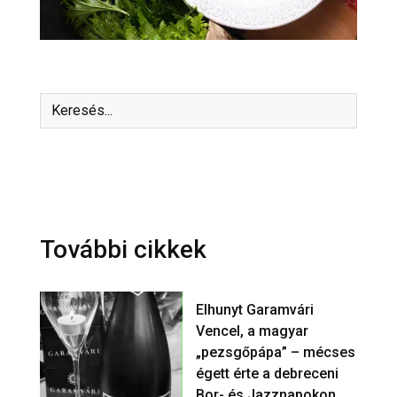
További cikkek
Elhunyt Garamvári
Vencel, a magyar
„pezsgőpápa” – mécses
égett érte a debreceni
Bor- és Jazznapokon