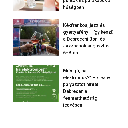
pontok és párakapuk a
hőségben
Kékfrankos, jazz és
gyertyafény – így készül
a Debreceni Bor- és
Jazznapok augusztus
6–8-án
Miért jó, ha
elektromos?” – kreatív
pályázatot hirdet
Debrecen a
fenntarthatóság
jegyében