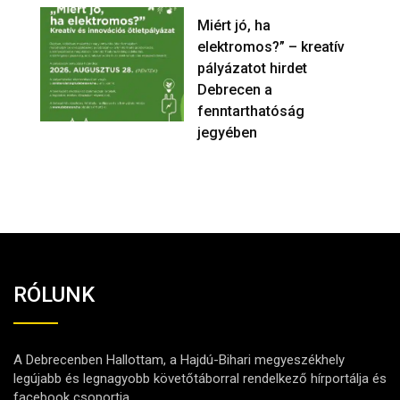
Miért jó, ha
elektromos?” – kreatív
pályázatot hirdet
Debrecen a
fenntarthatóság
jegyében
RÓLUNK
A Debrecenben Hallottam, a Hajdú-Bihari megyeszékhely
legújabb és legnagyobb követőtáborral rendelkező hírportálja és
facebook csoportja.