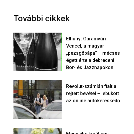
További cikkek
Elhunyt Garamvári
Vencel, a magyar
„pezsgőpápa” – mécses
égett érte a debreceni
Bor- és Jazznapokon
Revolut-számlán fialt a
rejtett bevétel – lebukott
az online autókereskedő
Mennyibe kerül egy