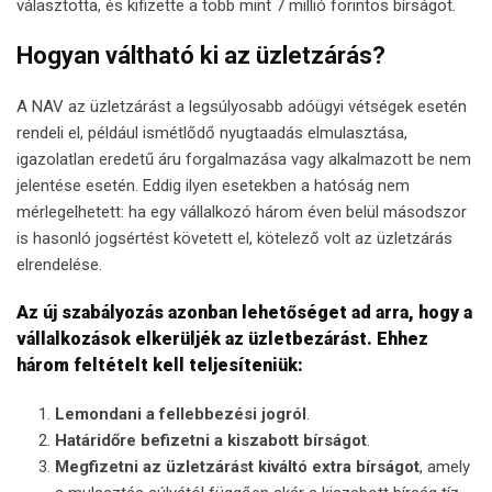
választotta, és kifizette a több mint 7 millió forintos bírságot.
Hogyan váltható ki az üzletzárás?
A NAV az üzletzárást a legsúlyosabb adóügyi vétségek esetén
rendeli el, például ismétlődő nyugtaadás elmulasztása,
igazolatlan eredetű áru forgalmazása vagy alkalmazott be nem
jelentése esetén. Eddig ilyen esetekben a hatóság nem
mérlegelhetett: ha egy vállalkozó három éven belül másodszor
is hasonló jogsértést követett el, kötelező volt az üzletzárás
elrendelése.
Az új szabályozás azonban lehetőséget ad arra, hogy a
vállalkozások elkerüljék az üzletbezárást. Ehhez
három feltételt kell teljesíteniük:
Lemondani a fellebbezési jogról
.
Határidőre befizetni a kiszabott bírságot
.
Megfizetni az üzletzárást kiváltó extra bírságot
, amely