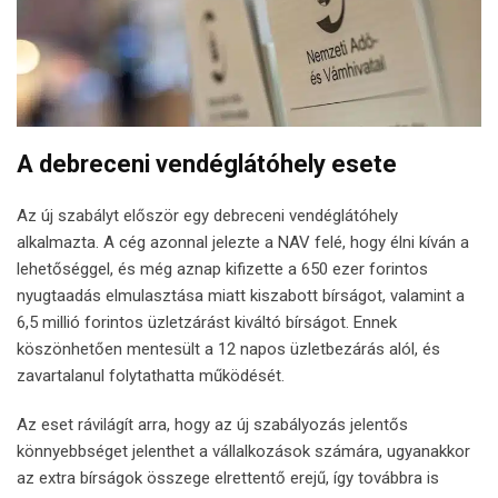
A debreceni vendéglátóhely esete
Az új szabályt először egy debreceni vendéglátóhely
alkalmazta. A cég azonnal jelezte a NAV felé, hogy élni kíván a
lehetőséggel, és még aznap kifizette a 650 ezer forintos
nyugtaadás elmulasztása miatt kiszabott bírságot, valamint a
6,5 millió forintos üzletzárást kiváltó bírságot. Ennek
köszönhetően mentesült a 12 napos üzletbezárás alól, és
zavartalanul folytathatta működését.
Az eset rávilágít arra, hogy az új szabályozás jelentős
könnyebbséget jelenthet a vállalkozások számára, ugyanakkor
az extra bírságok összege elrettentő erejű, így továbbra is