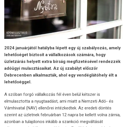
2024 januárjától hatályba lépett egy új szabályozás, amely
lehetőséget biztosít a vállalkozások számára, hogy
üzletzárás helyett extra bírság megfizetésével rendezzék
adóügyi mulasztásaikat. Az új szabályt először
Debrecenben alkalmazták, ahol egy vendéglátóhely élt a
lehetőséggel.
A szóban forgó vállalkozás fél éven belül kétszer is
elmulasztotta a nyugtaadást, ami miatt a Nemzeti Adó- és
Vámhivatal (NAV) ellenőrei intézkedtek. Az eredeti döntés
szerint az üzletnek februárban 12 napra be kellett volna zárnia,
azonban a tulajdonos inkább a szankció megváltását