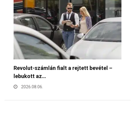
Mennyibe kerül egy pohár bor a Bor- és…
F
h
2026.08.06.