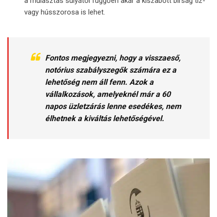
a mulasztás súlyától függően akár a kiszabott bírság tíz-
vagy hússzorosa is lehet.
Fontos megjegyezni, hogy a visszaeső,
notórius szabályszegők számára ez a
lehetőség nem áll fenn. Azok a
vállalkozások, amelyeknél már a 60
napos üzletzárás lenne esedékes, nem
élhetnek a kiváltás lehetőségével.