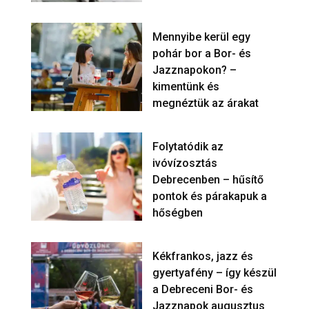
Mennyibe kerül egy
pohár bor a Bor- és
Jazznapokon? –
kimentünk és
megnéztük az árakat
Folytatódik az
ivóvízosztás
Debrecenben – hűsítő
pontok és párakapuk a
hőségben
Kékfrankos, jazz és
gyertyafény – így készül
a Debreceni Bor- és
Jazznapok augusztus