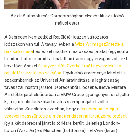
Az első utasok már Görögországban élvezhetik az utolsó
májusi estét
A Debrecen Nemzetközi Repülőtér igazán változatos
időszakon van túl. A tavalyi évben a
Wizz Air megszüntette a
bázisállomásá
t és ezzel majdnem az összes járatát (egyedül a
London-Luton maradt a kínálatban), ami nagy érvágás volt, ezt
követően ősszel
új ügyvezetőt,
Györke Ernőt nevezeték ki a
repülőtér vezetői pozíciójába
. Egyik első eredménye lehetett a
szakembernek az Universal Air járatindítása, a légitársaság
tavasszal indított járatot Debrecenből Lipcsébe, illetve Máltára.
Az előbbi járat elsősorban a BMW Group gyár igényeit szolgálta
ki, míg utóbbi turisztikai bővítés szempontjából volt jó
választás. Sajnálatos azonban, hogy a l
égitársaság május
végével megszüntette a menetrendszerinti járatüzemeltetését
,
így a két debreceni járat is törlésre került. Jelenleg London-
Luton (Wizz Air) és München (Lufthansa), Tel-Aviv (Israir)