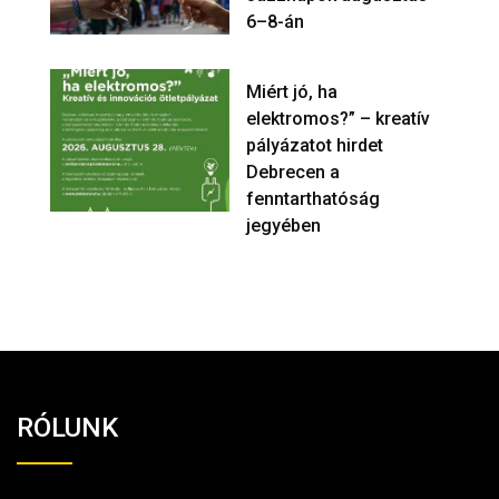
6–8-án
Miért jó, ha
elektromos?” – kreatív
pályázatot hirdet
Debrecen a
fenntarthatóság
jegyében
RÓLUNK