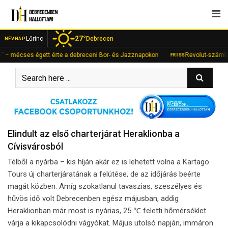
Skip
to
content
27°
Lőrinc
Debrecen
NÉVNAP
es égett érte a debreceni Bor- és Jazznapokon
Revolut-számlán fialt a 
FRISS
Elindult az első charterjárat Heraklionba a
Cívisvárosból
Télből a nyárba – kis híján akár ez is lehetett volna a Kartago
Tours új charterjáratának a felütése, de az időjárás beérte
magát közben. Amíg szokatlanul tavaszias, szeszélyes és
hűvös idő volt Debrecenben egész májusban, addig
Heraklionban már most is nyárias, 25 ℃ feletti hőmérséklet
várja a kikapcsolódni vágyókat. Május utolsó napján, immáron