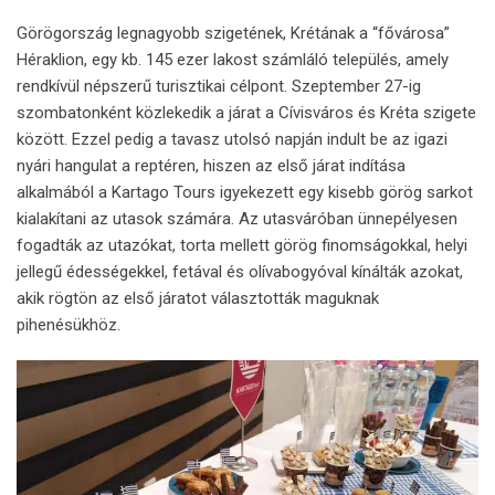
Görögország legnagyobb szigetének, Krétának a “fővárosa”
Héraklion, egy kb. 145 ezer lakost számláló település, amely
rendkívül népszerű turisztikai célpont. Szeptember 27-ig
szombatonként közlekedik a járat a Cívisváros és Kréta szigete
között. Ezzel pedig a tavasz utolsó napján indult be az igazi
nyári hangulat a reptéren, hiszen az első járat indítása
alkalmából a Kartago Tours igyekezett egy kisebb görög sarkot
kialakítani az utasok számára. Az utasváróban ünnepélyesen
fogadták az utazókat, torta mellett görög finomságokkal, helyi
jellegű édességekkel, fetával és olívabogyóval kínálták azokat,
akik rögtön az első járatot választották maguknak
pihenésükhöz.