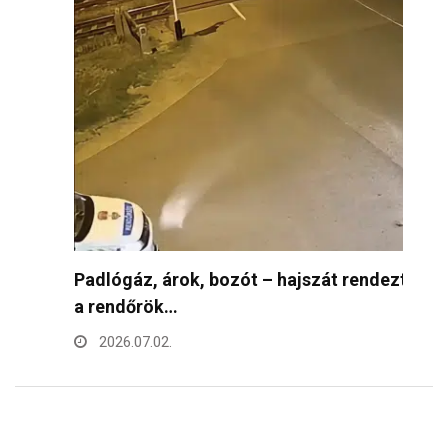
Padlógáz, árok, bozót – hajszát rendeztek
1
a rendőrök…
k
2026.07.02.