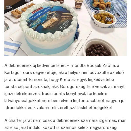
A debreceniek új kedvence lehet – mondta Bocsák Zsófia, a
Kartago Tours cégvezetője, aki a helyszínen üdvözölte az első
járat utasait. Elmondta, hogy Kréta az egyik legkedveltebb
turista célpont azoknak, akik Görögország felé veszik az irányt:
igazi déli életérzés, tradicionális konyhával, történelmi
látványosságokkal, nem beszélve a legfontosabbról: nagyon jó
strandokkal és kiválóan felszerelt szálláslehetőségekkel.
A charter járat nem csak a debreceniek számára izgalmas, már
az első járat indulói között is számos kelet-magyarországi