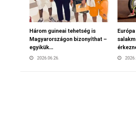
 is
Európa legjobb fiatal
Debrec
íthat –
salakmotorosai Debrecenbe
motoro
érkeznek szombaton!
2026.
2026.06.17.