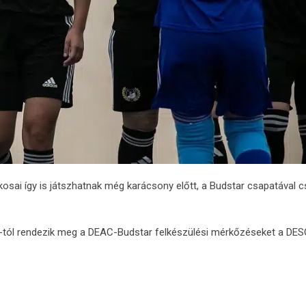
ékosai így is játszhatnak még karácsony előtt, a Budstar csapatával 
-tól rendezik meg a DEAC-Budstar felkészülési mérkőzéseket a DES