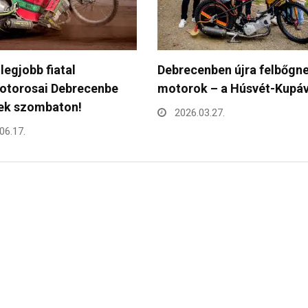
enben újra felbőgnek a
Fontos mérföldkőhöz érke
k – a Húsvét-Kupával…
a jótékonysági futás –
vasárnap…
03.27.
2026.03.25.