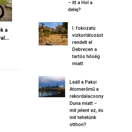
– itt a Hol a
delej?
I. fokozatú
zett
Három guineai tehetség is
Európa leg
vízkorlátozást
Magyarországon bizonyíthat –
salakmoto
rendelt el
egyikük…
érkeznek 
Debrecen a
tartós hőség
2026.06.26.
2026.06.1
miatt
Leáll a Paksi
Atomerőmű a
rekordalacsony
Duna miatt –
mit jelent ez, és
mit tehetünk
otthon?