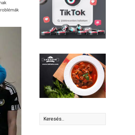
ának
mproblémák