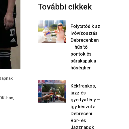
További cikkek
Folytatódik az
ivóvízosztás
Debrecenben
– hűsítő
pontok és
párakapuk a
hőségben
csapnak
Kékfrankos,
jazz és
OK-ban,
gyertyafény –
így készül a
Debreceni
Bor- és
Jazznapok