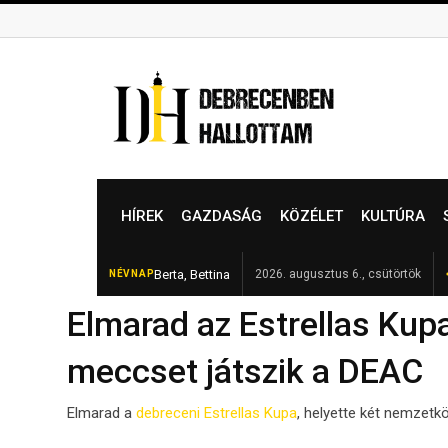
Skip
to
content
HÍREK
GAZDASÁG
KÖZÉLET
KULTÚRA
Berta, Bettina
Folytatódik az ivóvíz
2026. augusztus 6., csütörtök
NÉVNAP
FRISS
Elmarad az Estrellas Kup
meccset játszik a DEAC
Elmarad a
debreceni Estrellas Kupa
, helyette két nemzet