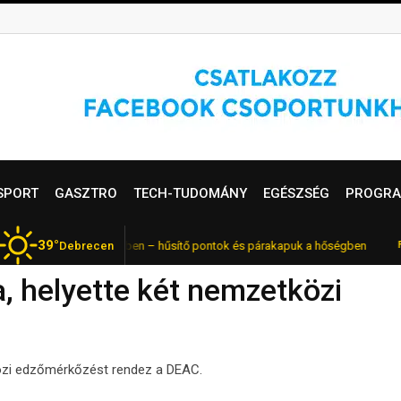
SPORT
GASZTRO
TECH-TUDOMÁNY
EGÉSZSÉG
PROGRA
39°
osztás Debrecenben – hűsítő pontok és párakapuk a hőségben
Debrecen
Kékf
FRISS
a, helyette két nemzetközi
közi edzőmérkőzést rendez a DEAC.