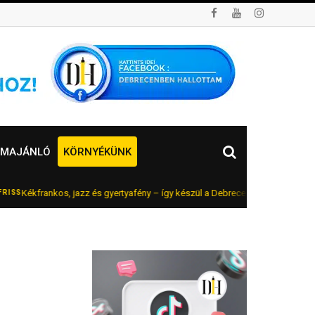
MAJÁNLÓ
KÖRNYÉKÜNK
rankos, jazz és gyertyafény – így készül a Debreceni Bor- és Jazznapok aug