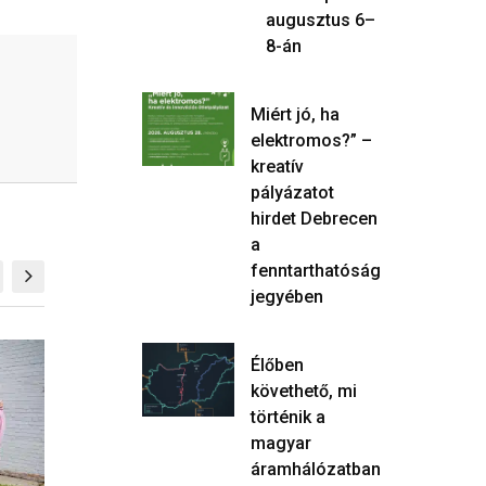
augusztus 6–
8-án
Miért jó, ha
elektromos?” –
kreatív
pályázatot
hirdet Debrecen
a
fenntarthatóság
jegyében
Élőben
SPORT
SPORT
követhető, mi
történik a
magyar
áramhálózatban