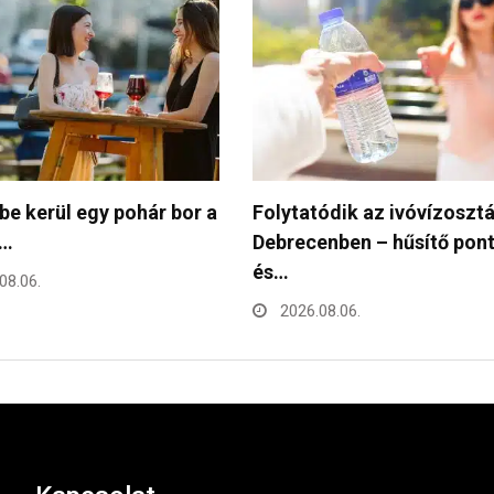
ódik az ivóvízosztás
Miért jó, ha elektromos?” 
enben – hűsítő pontok
kreatív pályázatot hirdet…
2026.08.05.
08.06.