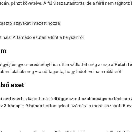
tcán
, pénzt követelve. A fiú visszautasította, de a férfi nem tágított:
zasztó szavakat intézett hozzá:
t nála. A támadó ezután eltűnt a helyszínről.
yom
adatgyűjtés gyors eredményt hozott: a vádlottat még aznap
a Petőfi té
ában találták meg – a nő tagadta, hogy tudott volna a rablásról.
lső eset
ti sértésért
is kapott már
felfüggesztett szabadságvesztést
, ám 
év 3 hónap + 9 hónap
börtönt jelent számára a most kiszabott
5 év