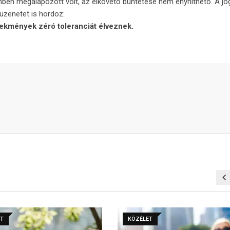
nben megalapozott volt, az elkövető büntetése nem enyhíthető. A jog
üzenetet is hordoz:
ekmények zéró toleranciát élveznek.
ET
KÖZÉLET