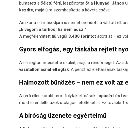
büntetett előéletű férfi, leszólította őt a
Hunyadi János u
kezdte
, majd újra szembesítette a követelésével.
Amikor a fiú másodjára is nemet mondott, a vádlott elbor
„Elvágom a torkod, ha nem adsz!”
A megfélemlített fiú végül
3.400 forintot
adott át – ez vol
Gyors elfogás, egy táskába rejtett n
A fiú rögtön értesítette szüleit, majd a rendőrséget. Az 
vasútállomásnál elfogták
. A pénzt az élettársának táskáj
Halmozott bűnözés – nem ez volt az e
A férfi ellen korábban is folytak eljárások:
lopásért és tes
most elrendelte azok utólagos letöltését is. Ez további
1 
A bíróság üzenete egyértelmű