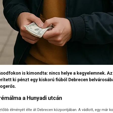
sodfokon is kimondta: nincs helye a kegyelemnek. Az a
rített ki pénzt egy kiskorú fiúból Debrecen belvárosába
jogerős.
 rémálma a Hunyadi utcán
esztőbb élményét élte át Debrecen központjában. A vádlott, egy már k