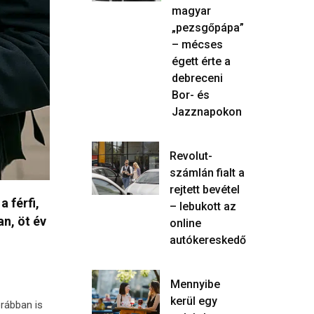
magyar
„pezsgőpápa”
– mécses
égett érte a
debreceni
Bor- és
Jazznapokon
Revolut-
számlán fialt a
rejtett bevétel
 férfi,
– lebukott az
n, öt év
online
autókereskedő
Mennyibe
kerül egy
orábban is