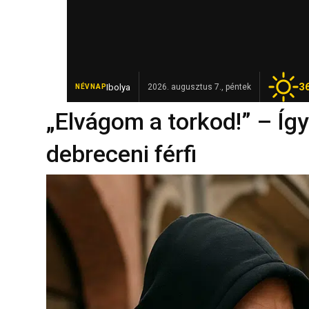
3
Ibolya
Elhunyt Garamvári Vencel, a magyar 
2026. augusztus 7., péntek
NÉVNAP
FRISS
„Elvágom a torkod!” – Így 
debreceni férfi