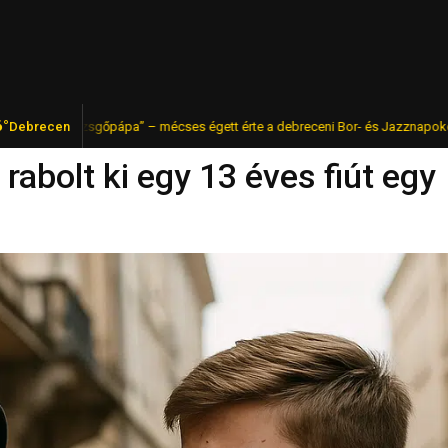
6°
„pezsgőpápa” – mécses égett érte a debreceni Bor- és Jazznapokon
Debrecen
FRI
rabolt ki egy 13 éves fiút egy