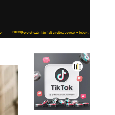
Revolut-számlán fialt a rejtett bevétel – lebukott az online autókereskedő
SS