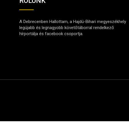
RÓLUNK
A Debrecenben Hallottam, a Hajdú-Bihari megyeszékhely
legújabb és legnagyobb követőtáborral rendelkező
hírportálja és facebook csoportja.