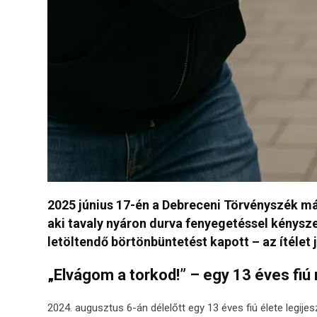
2025 június 17-én a Debreceni Törvényszék má
aki tavaly nyáron durva fenyegetéssel kénysze
letöltendő börtönbüntetést kapott – az ítélet 
„Elvágom a torkod!” – egy 13 éves fiú
2024. augusztus 6-án délelőtt egy 13 éves fiú élete legij