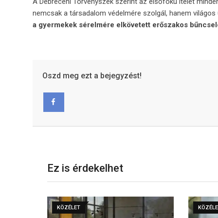
A Debreceni Törvényszék szerint az elsőfokú ítélet minde
nemcsak a társadalom védelmére szolgál, hanem világos 
a gyermekek sérelmére elkövetett erőszakos bűncsel
Oszd meg ezt a bejegyzést!
Facebook
Ez is érdekelhet
KÖZÉLET
KÖZÉL