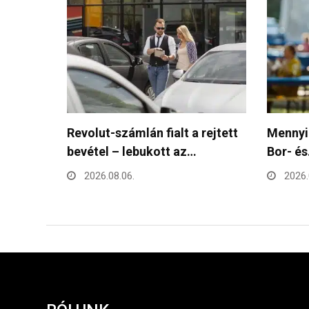
rejtett
Mennyibe kerül egy pohár bor a
Folytat
Bor- és…
Debrec
és…
2026.08.06.
2026.