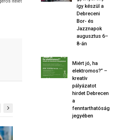
erős ítélet
így készül a
Debreceni
Bor- és
Jazznapok
augusztus 6–
8-án
Miért jó, ha
elektromos?” –
kreatív
pályázatot
hirdet Debrecen
a
fenntarthatóság
jegyében
KÖZÉLET
KÖZÉLET