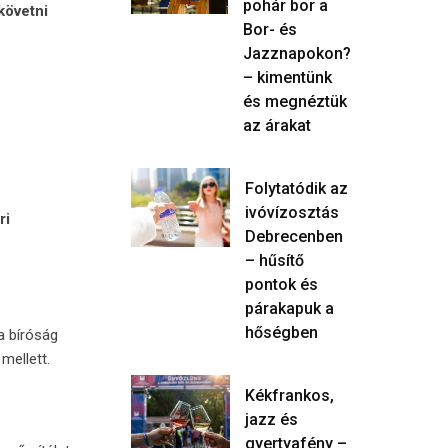
pohár bor a
követni
Bor- és
Jazznapokon?
– kimentünk
és megnéztük
az árakat
Folytatódik az
ivóvízosztás
ri
Debrecenben
– hűsítő
pontok és
párakapuk a
hőségben
a bíróság
mellett.
Kékfrankos,
jazz és
gyertyafény –