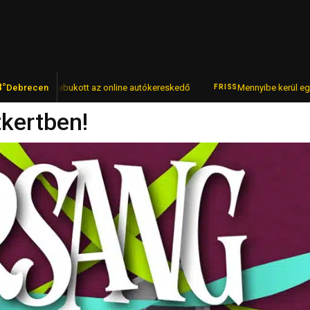
8°
tel – lebukott az online autókereskedő
Debrecen
Mennyibe kerül egy pohár bo
FRISS
tkertben!