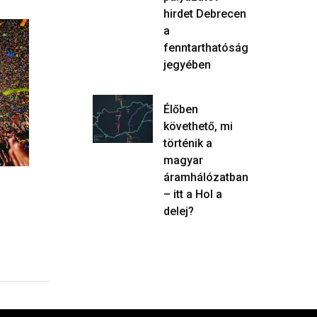
hirdet Debrecen
a
KULTÚRA
KULTÚRA
fenntarthatóság
jegyében
Élőben
követhető, mi
történik a
magyar
áramhálózatban
Kékfrankos, jazz és
„Tényleg él
– itt a Hol a
20-
gyertyafény – így készül a…
klippel je
delej?
2026.08.05.
2026.07.3