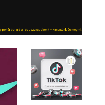
r a Bor- és Jazznapokon? – kimentünk és megnéztük az árakat
Fo
FRISS