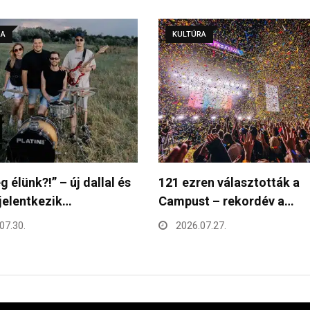
RA
KULTÚRA
en választották a
ValMar zárja a Debreceni
t – rekordév a…
Virágkarnevált augusztus 
án
07.27.
2026.07.27.