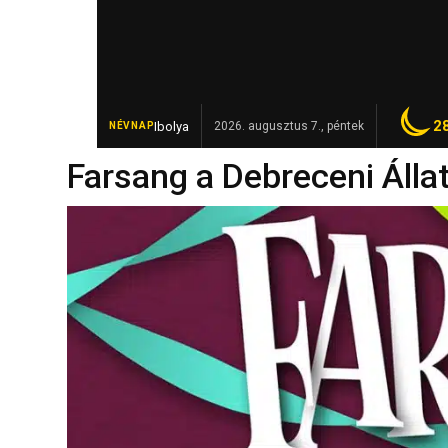
2
Ibolya
Revolut-számlán fialt a rejtett bevé
2026. augusztus 7., péntek
NÉVNAP
FRISS
Farsang a Debreceni Álla