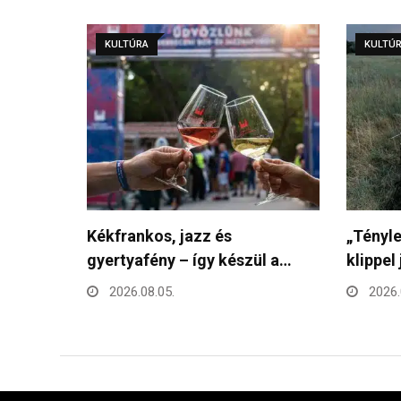
KULTÚRA
KULTÚ
„Tényleg élünk?!” – új dallal és
121 ezr
ül a…
klippel jelentkezik…
Campus
2026.07.30.
2026.