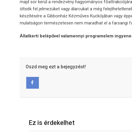
majd sor kerül a rendezvény hagyományos főattrakciójára, 
öltsék fel jelmezüket vagy álarcukat a még felejthetetlen
készítésére a Gibbonház Kézműves Kuckójában vagy éppen
mulatságon természetesen nem maradhat el a farsangi f
Állatkerti belépővel valamennyi programelem ingyene
Oszd meg ezt a bejegyzést!
Facebook
Ez is érdekelhet