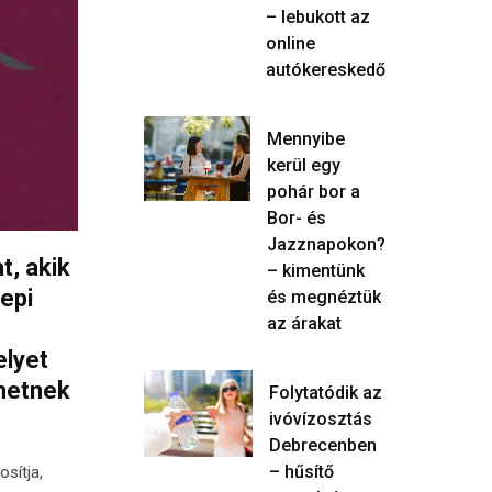
– lebukott az
online
autókereskedő
Mennyibe
kerül egy
pohár bor a
Bor- és
Jazznapokon?
t, akik
– kimentünk
epi
és megnéztük
az árakat
elyet
lhetnek
Folytatódik az
ivóvízosztás
Debrecenben
– hűsítő
sítja,