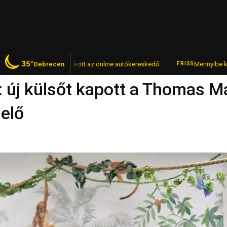
35°
l – lebukott az online autókereskedő
Debrecen
Mennyibe kerül egy pohár bor 
FRISS
 új külsőt kapott a Thomas 
elő