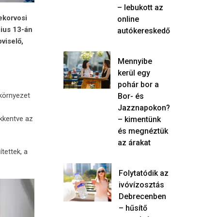
– lebukott az
ekorvosi
online
nius 13-án
autókereskedő
viselő,
Mennyibe
kerül egy
pohár bor a
környezet
Bor- és
Jazznapokon?
ökkentve az
– kimentünk
és megnéztük
az árakat
tettek, a
Folytatódik az
ivóvízosztás
Debrecenben
– hűsítő