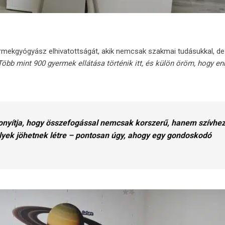
rmekgyógyász elhivatottságát, akik nemcsak szakmai tudásukkal, de f
Több mint 900 gyermek ellátása történik itt, és külön öröm, hogy en
onyítja, hogy összefogással nemcsak korszerű, hanem szívhe
lyek jöhetnek létre – pontosan úgy, ahogy egy gondoskodó