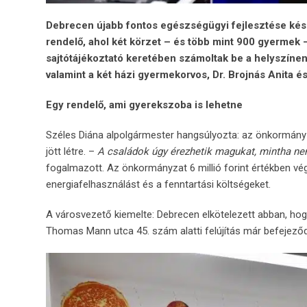
Debrecen újabb fontos egészségügyi fejlesztése kész
rendelő, ahol két körzet – és több mint 900 gyermek –
sajtótájékoztató keretében számoltak be a helyszínen
valamint a két házi gyermekorvos, Dr. Brojnás Anita é
Egy rendelő, ami gyerekszoba is lehetne
Széles Diána alpolgármester hangsúlyozta: az önkormán
jött létre. –
A családok úgy érezhetik magukat, mintha n
fogalmazott. Az önkormányzat 6 millió forint értékben vég
energiafelhasználást és a fenntartási költségeket.
A városvezető kiemelte: Debrecen elkötelezett abban, hogy
Thomas Mann utca 45. szám alatti felújítás már befejeződ