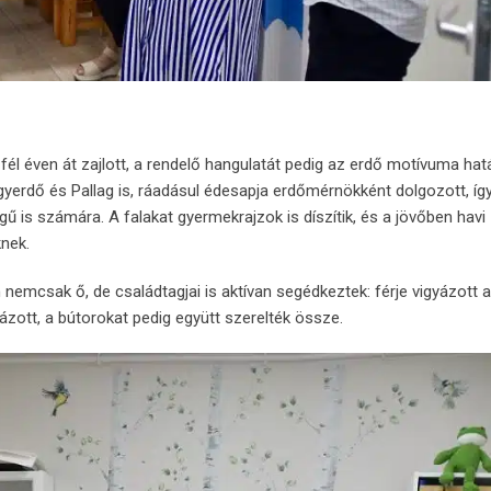
és fél éven át zajlott, a rendelő hangulatát pedig az erdő motívuma ha
gyerdő és Pallag is, ráadásul édesapja erdőmérnökként dolgozott, íg
is számára. A falakat gyermekrajzok is díszítik, és a jövőben havi
knek.
 nemcsak ő, de családtagjai is aktívan segédkeztek: férje vigyázott a
ázott, a bútorokat pedig együtt szerelték össze.