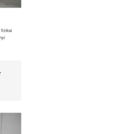
izikai
nyi
z