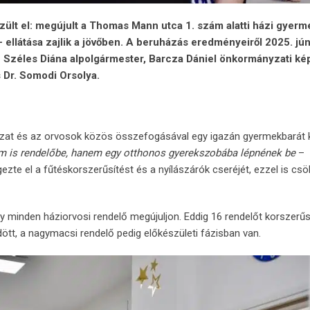
ült el: megújult a Thomas Mann utca 1. szám alatti házi gyerm
 ellátása zajlik a jövőben. A beruházás eredményeiről 2025. jú
 Széles Diána alpolgármester, Barcza Dániel önkormányzati kép
s Dr. Somodi Orsolya.
yzat és az orvosok közös összefogásával egy igazán gyermekbarát 
em is rendelőbe, hanem egy otthonos gyerekszobába lépnének be
–
ezte el a fűtéskorszerűsítést és a nyílászárók cseréjét, ezzel is cs
 minden háziorvosi rendelő megújuljon. Eddig 16 rendelőt korszerűsí
ött, a nagymacsi rendelő pedig előkészületi fázisban van.