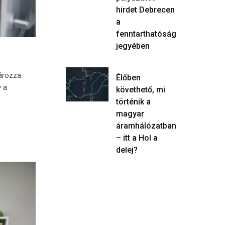
hirdet Debrecen
a
fenntarthatóság
jegyében
tározza
Élőben
y a
követhető, mi
történik a
magyar
áramhálózatban
– itt a Hol a
delej?