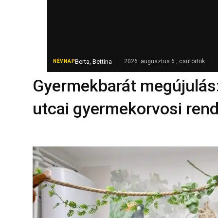
Berta, Bettina
Revolut-számlán fialt a rejtett bevéte
2026. augusztus 6., csütörtök
NÉVNAP
FRISS
Gyermekbarát megújulás:
utcai gyermekorvosi rend