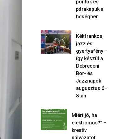
pontok és
párakapuk a
hőségben
Kékfrankos,
jazz és
gyertyafény –
így készül a
Debreceni
Bor- és
Jazznapok
augusztus 6–
8-án
Miért jó, ha
elektromos?” –
kreatív
pályázatot