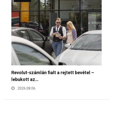
Mennyibe kerül egy pohár bor a Bor- és…
F
h
2026.08.06.