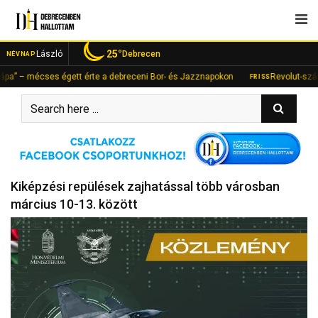
Skip
to
content
25°
László
Debrecen
NÉVNAP
 mécses égett érte a debreceni Bor- és Jazznapokon
Revolut-számlán fia
FRISS
Kiképzési repülések zajhatással több városban
március 10-13. között