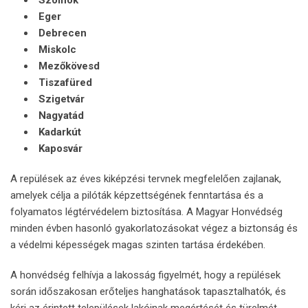
Eger
Debrecen
Miskolc
Mezőkövesd
Tiszafüred
Szigetvár
Nagyatád
Kadarkút
Kaposvár
A repülések az éves kiképzési tervnek megfelelően zajlanak,
amelyek célja a pilóták képzettségének fenntartása és a
folyamatos légtérvédelem biztosítása. A Magyar Honvédség
minden évben hasonló gyakorlatozásokat végez a biztonság és
a védelmi képességek magas szinten tartása érdekében.
A honvédség felhívja a lakosság figyelmét, hogy a repülések
során időszakosan erőteljes hanghatások tapasztalhatók, és
kéri az érintett települések lakóinak megértését és türelmét.