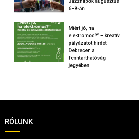
Jazznapok augusztus
6–8-án
Miért jó, ha
elektromos?” – kreatív
pályázatot hirdet
Debrecen a
fenntarthatóság
jegyében
RÓLUNK