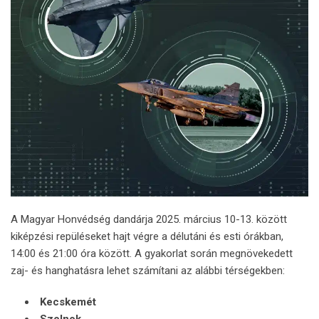
A Magyar Honvédség dandárja 2025. március 10-13. között
kiképzési repüléseket hajt végre a délutáni és esti órákban,
14:00 és 21:00 óra között. A gyakorlat során megnövekedett
zaj- és hanghatásra lehet számítani az alábbi térségekben:
Kecskemét
Szolnok