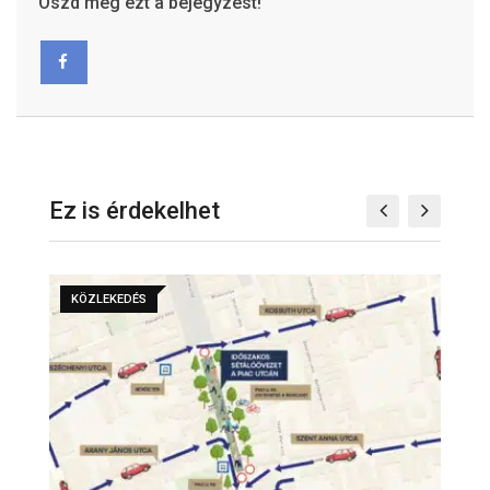
Oszd meg ezt a bejegyzést!
Ez is érdekelhet
KÖZLEKEDÉS