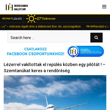
Skip
to
content
27°
László
Debrecen
NÉVNAP
 mécses égett érte a debreceni Bor- és Jazznapokon
Revolut-számlán fia
FRISS
Lézerrel vakítottak el repülés közben egy pilótát ! –
Szemtanúkat keres a rendőréség