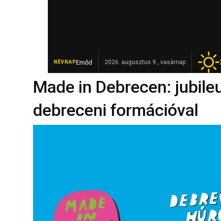
Emőd
Elhunyt Garamvári Vencel, a magyar „pez
2026. augusztus 9., vasárnap
NÉVNAP
FRISS
Made in Debrecen: jubileu
debreceni formációval