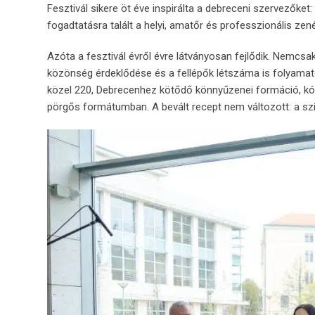
Fesztivál sikere öt éve inspirálta a debreceni szervezőket
fogadtatásra talált a helyi, amatőr és professzionális ze
Azóta a fesztivál évről évre látványosan fejlődik. Nemc
közönség érdeklődése és a fellépők létszáma is folyamat
közel 220, Debrecenhez kötődő könnyűzenei formáció, kó
pörgős formátumban. A bevált recept nem változott: a szí