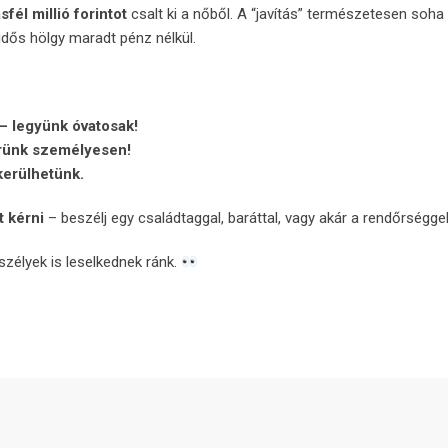
él millió forintot
csalt ki a nőből. A “javítás” természetesen soh
 idős hölgy maradt pénz nélkül.
 – legyünk óvatosak!
erünk személyesen!
kerülhetünk.
 kérni
– beszélj egy családtaggal, baráttal, vagy akár a rendőrséggel
zélyek is leselkednek ránk.