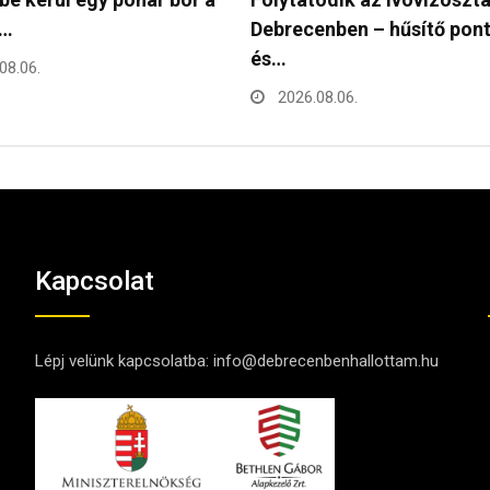
enben – hűsítő pontok
kreatív pályázatot hirdet…
2026.08.05.
08.06.
Kapcsolat
Lépj velünk kapcsolatba:
info@debrecenbenhallottam.hu