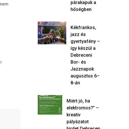
párakapuk a
a nem
hőségben
Kékfrankos,
jazz és
gyertyafény –
így készül a
Debreceni
Bor- és
!
Jazznapok
augusztus 6–
8-án
Miért jó, ha
elektromos?” –
kreatív
pályázatot
hirdet Debrecen