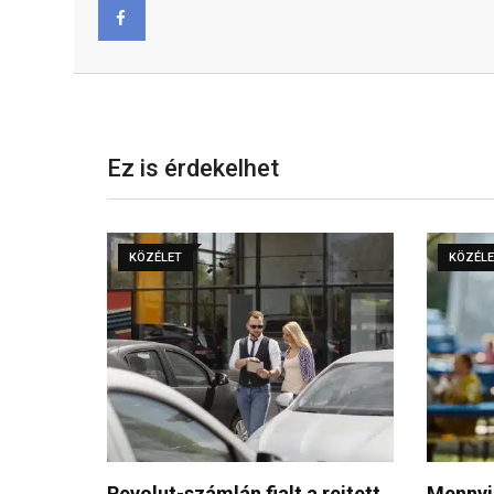
Facebook
Ez is érdekelhet
KÖZÉLET
KÖZÉL
rejtett
Mennyibe kerül egy pohár bor a
Folytat