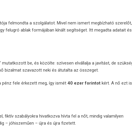
ítója felmondta a szolgálatot. Mivel nem ismert megbízható szerelőt
 egy felugró ablak formájában kínált segítséget. Itt megadta adatait és
nt” mutatkozott be, és közölte: szívesen elvállalja a javítást, de szüks
ő bizalmat szavazott neki és átutalta az összeget.
 a pénz fele érkezett meg, így ismét
40 ezer forintot
kért. A nő ezt is
 fiktív szabályokra hivatkozva hívta fel a nőt, mindig valamilyen
ig – jóhiszeműen – újra és újra fizetett.