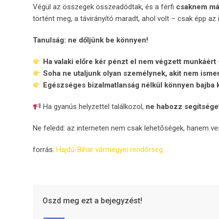
Végül az összegek összeadódtak, és a férfi
csaknem másf
történt meg, a távirányító maradt, ahol volt – csak épp az
Tanulság: ne dőljünk be könnyen!
Ha valaki előre kér pénzt el nem végzett munkáért
Soha ne utaljunk olyan személynek, akit nem ism
Egészséges bizalmatlanság nélkül könnyen bajba 
Ha gyanús helyzettel találkozol,
ne habozz segítséget
Ne feledd: az interneten nem csak lehetőségek, hanem ves
forrás:
Hajdú-Bihar vármegyei rendőrség
Oszd meg ezt a bejegyzést!