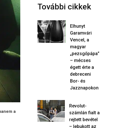
További cikkek
Elhunyt
Garamvári
Vencel, a
magyar
„pezsgőpápa”
– mécses
égett érte a
debreceni
Bor- és
Jazznapokon
Revolut-
 hanem a
számlán fialt a
rejtett bevétel
– lebukott az