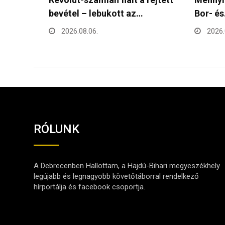
Bor- és…
Debrec
és…
2026.08.06.
2026.
RÓLUNK
A Debrecenben Hallottam, a Hajdú-Bihari megyeszékhely
legújabb és legnagyobb követőtáborral rendelkező
hírportálja és facebook csoportja.