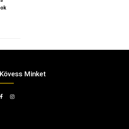
bevétel – lebukott az…
Bor- és…
2026.08.06.
2026.08.0
Kövess Minket