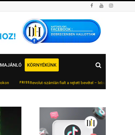
MAJÁNLÓ
KÖRNYÉKÜNK
Revolut-számlán fialt a rejtett bevétel – lebukott az online autókereskedő
RISS