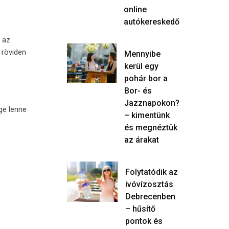
online
autókereskedő
, az
 röviden
Mennyibe
kerül egy
pohár bor a
Bor- és
Jazznapokon?
ége lenne
– kimentünk
és megnéztük
az árakat
Folytatódik az
ivóvízosztás
Debrecenben
– hűsítő
pontok és