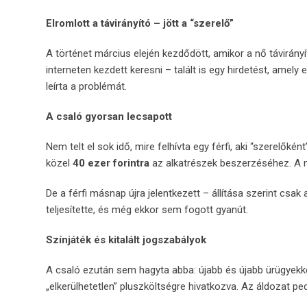
Elromlott a távirányító – jött a “szerelő”
A történet március elején kezdődött, amikor a nő távirány
interneten kezdett keresni – talált is egy hirdetést, amely
leírta a problémát.
A csaló gyorsan lecsapott
Nem telt el sok idő, mire felhívta egy férfi, aki “szerelőké
közel
40 ezer forintra
az alkatrészek beszerzéséhez. A n
De a férfi másnap újra jelentkezett – állítása szerint csak
teljesítette, és még ekkor sem fogott gyanút.
Színjáték és kitalált jogszabályok
A csaló ezután sem hagyta abba: újabb és újabb ürügyekkel,
„elkerülhetetlen” pluszköltségre hivatkozva. Az áldozat ped