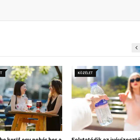
ET
KÖZÉLET
ódik az ivóvízosztás
Miért jó, ha elektromos?” 