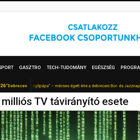
SPORT
GASZTRO
TECH-TUDOMÁNY
EGÉSZSÉG
PROGRA
26°
r „pezsgőpápa” – mécses égett érte a debreceni Bor- és Jazznapokon
Debrecen
F
 milliós TV távirányító esete