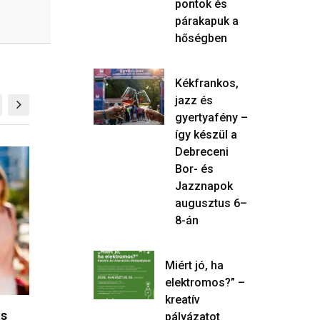
pontok és
párakapuk a
hőségben
Kékfrankos,
jazz és
gyertyafény –
így készül a
Debreceni
KÖZÉLET
KÖZÉLET
Bor- és
Jazznapok
augusztus 6–
8-án
Miért jó, ha
elektromos?” –
kreatív
–
Revolut-számlán fialt a rejtett
Mennyibe k
pályázatot