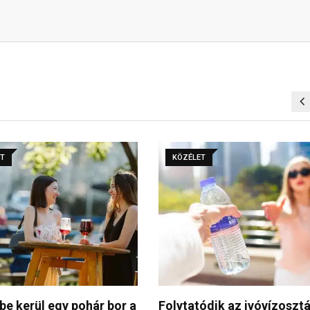
ET
KÖZÉLET
ódik az ivóvízosztás
Miért jó, ha elektromos?” 