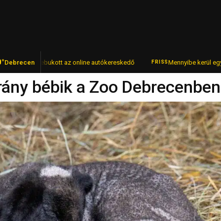
0°
el – lebukott az online autókereskedő
Debrecen
Mennyibe kerül egy pohár bo
FRISS
rány bébik a Zoo Debrecenben