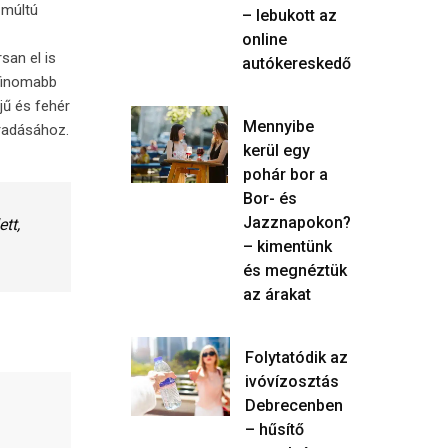
 múltú
– lebukott az
online
san el is
autókereskedő
l finomabb
jű és fehér
Mennyibe
aradásához.
kerül egy
pohár bor a
Bor- és
Jazznapokon?
tt,
– kimentünk
és megnéztük
az árakat
Folytatódik az
ivóvízosztás
Debrecenben
– hűsítő