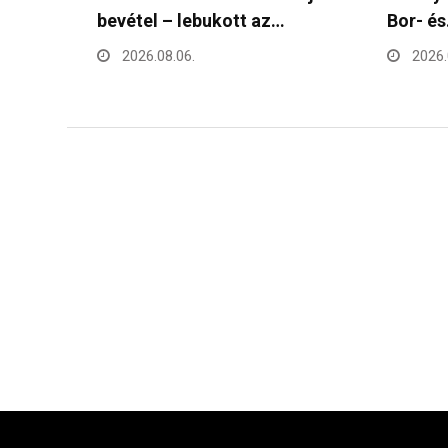
Bor- és…
Debrec
és…
2026.08.06.
2026.