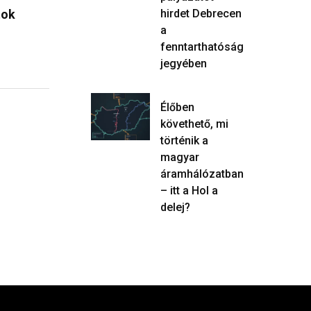
hirdet Debrecen
bevétel – lebukott az…
Bor- és…
a
2026.08.06.
2026.08.0
fenntarthatóság
jegyében
Élőben
követhető, mi
történik a
magyar
áramhálózatban
– itt a Hol a
delej?