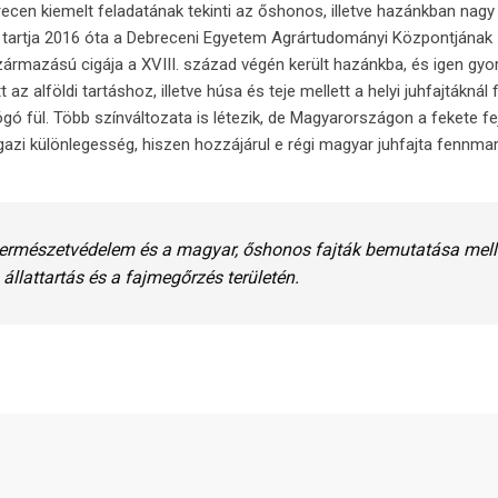
ecen kiemelt feladatának tekinti az őshonos, illetve hazánkban nagy
is tartja 2016 óta a Debreceni Egyetem Agrártudományi Központjának
ármazású cigája a XVIII. század végén került hazánkba, és igen gyor
 az alföldi tartáshoz, illetve húsa és teje mellett a helyi juhfajtákná
ógó fül. Több színváltozata is létezik, de Magyarországon a fekete fe
gazi különlegesség, hiszen hozzájárul e régi magyar juhfajta fennm
 természetvédelem és a magyar, őshonos fajták bemutatása melle
 állattartás és a fajmegőrzés területén.