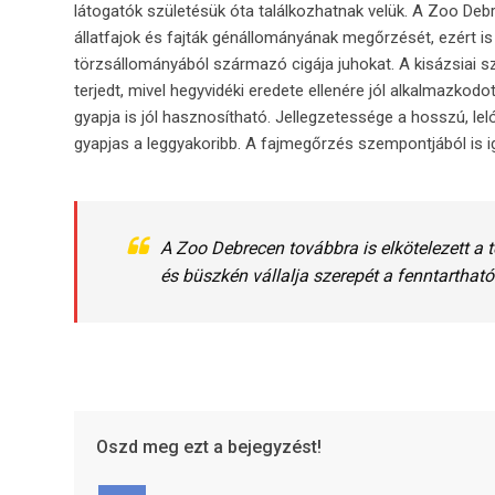
látogatók születésük óta találkozhatnak velük. A Zoo Debr
állatfajok és fajták génállományának megőrzését, ezért 
törzsállományából származó cigája juhokat. A kisázsiai sz
terjedt, mivel hegyvidéki eredete ellenére jól alkalmazkodott
gyapja is jól hasznosítható. Jellegzetessége a hosszú, lel
gyapjas a leggyakoribb. A fajmegőrzés szempontjából is i
A Zoo Debrecen továbbra is elkötelezett a
és büszkén vállalja szerepét a fenntartható
Oszd meg ezt a bejegyzést!