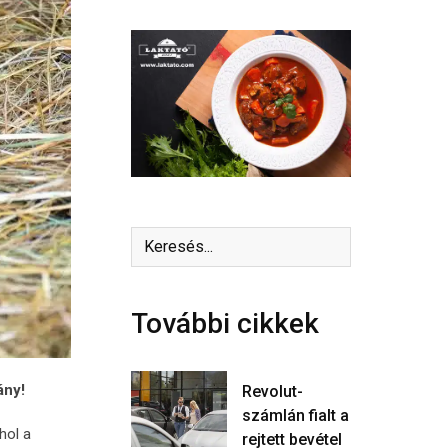
További cikkek
ány!
Revolut-
számlán fialt a
hol a
rejtett bevétel