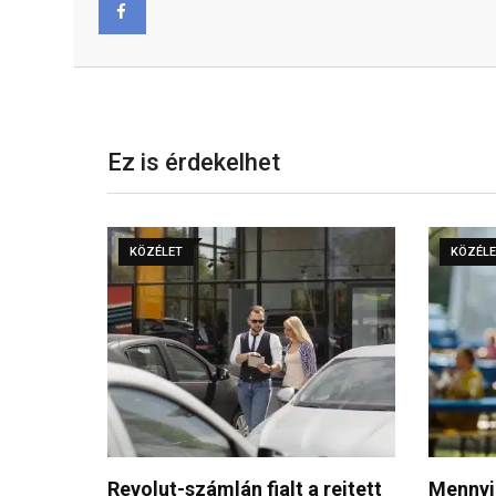
Facebook
Ez is érdekelhet
KÖZÉLET
KÖZÉL
rejtett
Mennyibe kerül egy pohár bor a
Folytat