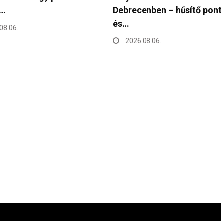
enben – hűsítő pontok
kreatív pályázatot hirdet…
2026.08.05.
08.06.