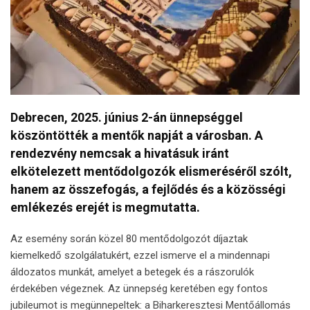
Debrecen, 2025. június 2-án ünnepséggel
köszöntötték a mentők napját a városban. A
rendezvény nemcsak a hivatásuk iránt
elkötelezett mentődolgozók elismeréséről szólt,
hanem az összefogás, a fejlődés és a közösségi
emlékezés erejét is megmutatta.
Az esemény során közel 80 mentődolgozót díjaztak
kiemelkedő szolgálatukért, ezzel ismerve el a mindennapi
áldozatos munkát, amelyet a betegek és a rászorulók
érdekében végeznek. Az ünnepség keretében egy fontos
jubileumot is megünnepeltek: a Biharkeresztesi Mentőállomás