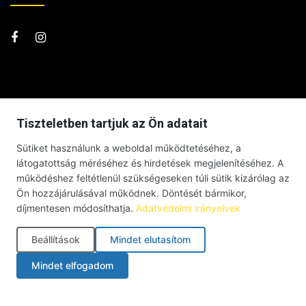
Tiszteletben tartjuk az Ön adatait
Sütiket használunk a weboldal működtetéséhez, a
látogatottság méréséhez és hirdetések megjelenítéséhez. A
működéshez feltétlenül szükségeseken túli sütik kizárólag az
Ön hozzájárulásával működnek. Döntését bármikor,
díjmentesen módosíthatja.
Adatvédelmi irányelvek
Beállítások
Mindet elutasítom
© Debrecenben Hallottam – Minden jog fenntartva – 2026 |
Mindet elfogadom
Impresszum
|
Adatkezelési tájékoztató
|
Süti szabályzat
|
Cookie-beállítások