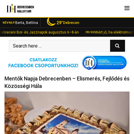
Skip
to
content
29°
Berta, Bettina
Debrecen
NÉVNAP
eni Bor- és Jazznapok augusztus 6–8-án
Miért jó, ha elektromos?” – kre
FRISS
Mentők Napja Debrecenben – Elismerés, Fejlődés és
Közösségi Hála