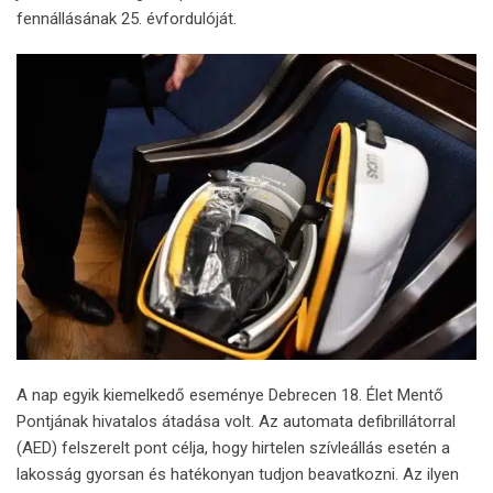
fennállásának 25. évfordulóját.
A nap egyik kiemelkedő eseménye Debrecen 18. Élet Mentő
Pontjának hivatalos átadása volt. Az automata defibrillátorral
(AED) felszerelt pont célja, hogy hirtelen szívleállás esetén a
lakosság gyorsan és hatékonyan tudjon beavatkozni. Az ilyen