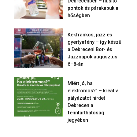
Debrecenben – hűsítő
pontok és párakapuk a
hőségben
Kékfrankos, jazz és
gyertyafény – így készül
a Debreceni Bor- és
Jazznapok augusztus
6–8-án
Miért jó, ha
elektromos?” – kreatív
pályázatot hirdet
Debrecen a
fenntarthatóság
jegyében