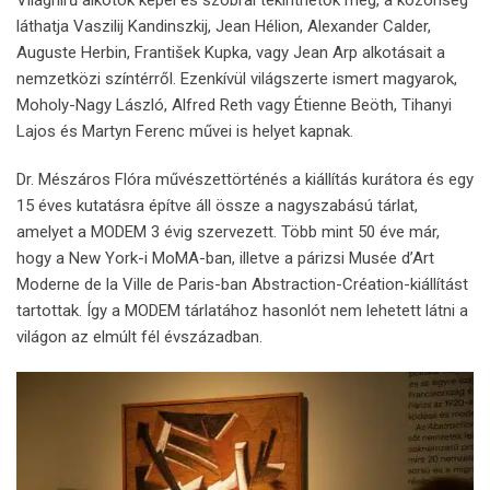
láthatja Vaszilij Kandinszkij, Jean Hélion, Alexander Calder,
Auguste Herbin, František Kupka, vagy Jean Arp alkotásait a
nemzetközi színtérről. Ezenkívül világszerte ismert magyarok,
Moholy-Nagy László, Alfred Reth vagy Étienne Beöth, Tihanyi
Lajos és Martyn Ferenc művei is helyet kapnak.
Dr. Mészáros Flóra művészettörténés a kiállítás kurátora és egy
15 éves kutatásra építve áll össze a nagyszabású tárlat,
amelyet a MODEM 3 évig szervezett. Több mint 50 éve már,
hogy a New York-i MoMA-ban, illetve a párizsi Musée d’Art
Moderne de la Ville de Paris-ban Abstraction-Création-kiállítást
tartottak. Így a MODEM tárlatához hasonlót nem lehetett látni a
világon az elmúlt fél évszázadban.