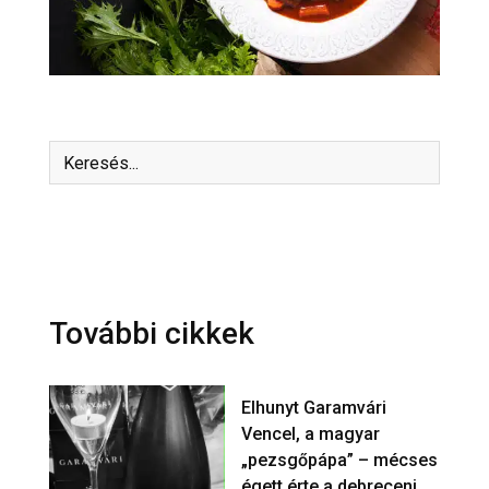
További cikkek
Elhunyt Garamvári
Vencel, a magyar
„pezsgőpápa” – mécses
égett érte a debreceni