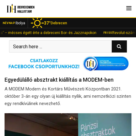
Skip
to
content
37°
Ibolya
Debrecen
NÉVNAP
cses égett érte a debreceni Bor- és Jazznapokon
Revolut-számlán fialt 
FRISS
Egyedülálló absztrakt kiállítás a MODEM-ben
A MODEM Modern és Kortárs Művészeti Központban 2021.
október 3-án egy olyan új kiállítás nyílik, ami nemzetközi szinten
egy rendkívülinek nevezhető.