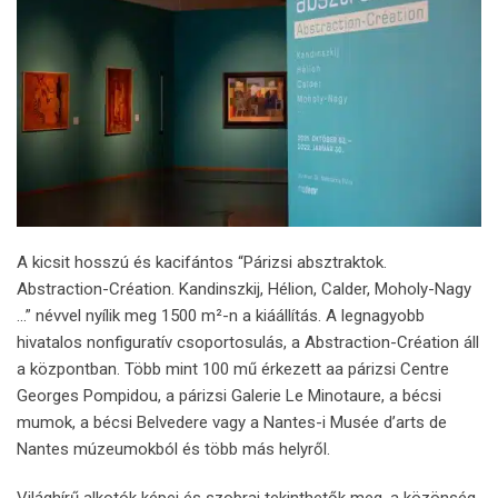
A kicsit hosszú és kacifántos “Párizsi absztraktok.
Abstraction-Création. Kandinszkij, Hélion, Calder, Moholy-Nagy
…” névvel nyílik meg 1500 m²-n a kiáállítás. A legnagyobb
hivatalos nonfiguratív csoportosulás, a Abstraction-Création áll
a központban. Több mint 100 mű érkezett aa párizsi Centre
Georges Pompidou, a párizsi Galerie Le Minotaure, a bécsi
mumok, a bécsi Belvedere vagy a Nantes-i Musée d’arts de
Nantes múzeumokból és több más helyről.
Világhírű alkotók képei és szobrai tekinthetők meg, a közönség