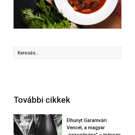
További cikkek
Elhunyt Garamvári
Vencel, a magyar
„pezsgőpápa” – mécses