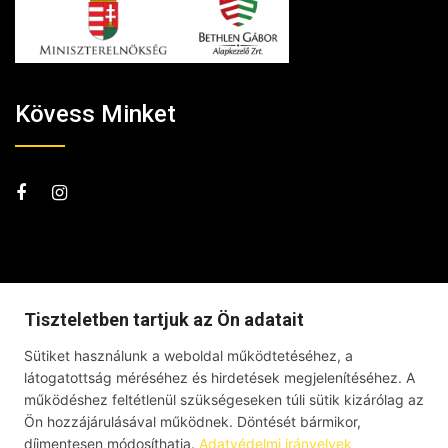
Kövess Minket
Tiszteletben tartjuk az Ön adatait
Sütiket használunk a weboldal működtetéséhez, a
látogatottság méréséhez és hirdetések megjelenítéséhez. A
működéshez feltétlenül szükségeseken túli sütik kizárólag az
Ön hozzájárulásával működnek. Döntését bármikor,
díjmentesen módosíthatja.
Adatvédelmi irányelvek