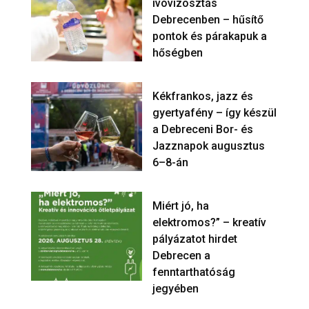
ivóvízosztás
Debrecenben – hűsítő
pontok és párakapuk a
hőségben
Kékfrankos, jazz és
gyertyafény – így készül
a Debreceni Bor- és
Jazznapok augusztus
6–8-án
Miért jó, ha
elektromos?” – kreatív
pályázatot hirdet
Debrecen a
fenntarthatóság
jegyében