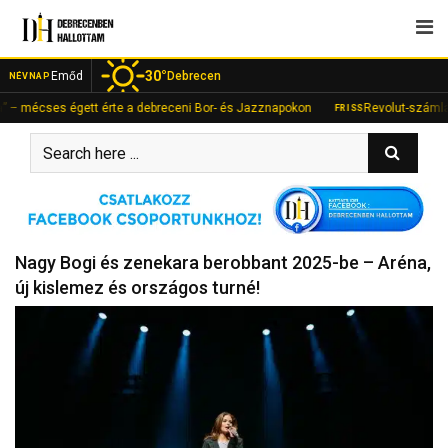
Skip
to
content
30°
Emőd
Debrecen
NÉVNAP
es égett érte a debreceni Bor- és Jazznapokon
Revolut-számlán fialt a 
FRISS
Nagy Bogi és zenekara berobbant 2025-be – Aréna,
új kislemez és országos turné!