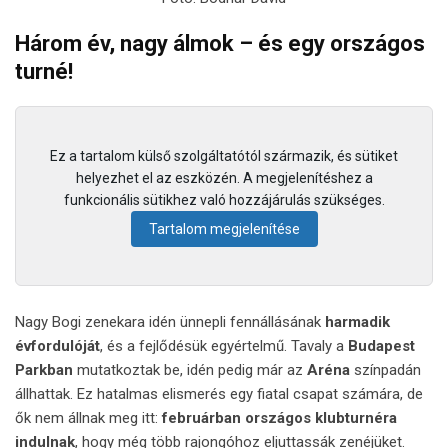
Három év, nagy álmok – és egy országos
turné!
Ez a tartalom külső szolgáltatótól származik, és sütiket
helyezhet el az eszközén. A megjelenítéshez a
funkcionális sütikhez való hozzájárulás szükséges.
Tartalom megjelenítése
Nagy Bogi zenekara idén ünnepli fennállásának
harmadik
évfordulóját
, és a fejlődésük egyértelmű. Tavaly a
Budapest
Parkban
mutatkoztak be, idén pedig már az
Aréna
színpadán
állhattak. Ez hatalmas elismerés egy fiatal csapat számára, de
ők nem állnak meg itt:
februárban országos klubturnéra
indulnak
, hogy még több rajongóhoz eljuttassák zenéjüket.