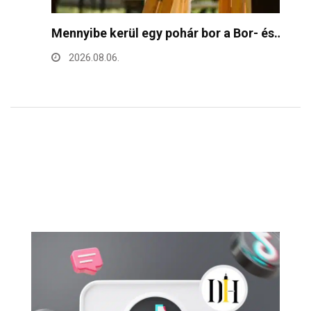
Mennyibe kerül egy pohár bor a Bor- és…
F
h
2026.08.06.