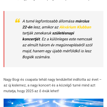
A turné legfontosabb állomása
március
22-én
lesz, amikor az
Akvárium Klubban
tartják zenekaruk
születésnapi
koncertjét
. Ez a különleges este nemcsak
az elmúlt három év megünnepléséről szól
majd, hanem egy újabb mérföldkő is lesz
Bogiék számára.
Nagy Bogi és csapata tehát nagy lendülettel indította az évet –
az új kislemez, a nagy koncert és a közelgő turné mind azt
mutatja, hogy 2025 az ő évük lehet!