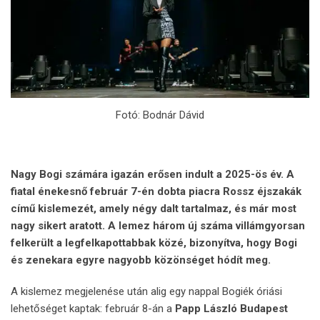
Fotó: Bodnár Dávid
Nagy Bogi számára igazán erősen indult a 2025-ös év. A
fiatal énekesnő február 7-én dobta piacra Rossz éjszakák
című kislemezét, amely négy dalt tartalmaz, és már most
nagy sikert aratott. A lemez három új száma villámgyorsan
felkerült a legfelkapottabbak közé, bizonyítva, hogy Bogi
és zenekara egyre nagyobb közönséget hódít meg.
A kislemez megjelenése után alig egy nappal Bogiék óriási
lehetőséget kaptak: február 8-án a
Papp László Budapest