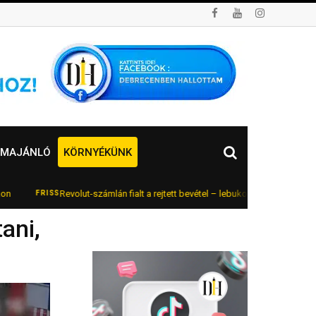
MAJÁNLÓ
KÖRNYÉKÜNK
Revolut-számlán fialt a rejtett bevétel – lebukott az online autókereskedő
RISS
ani,