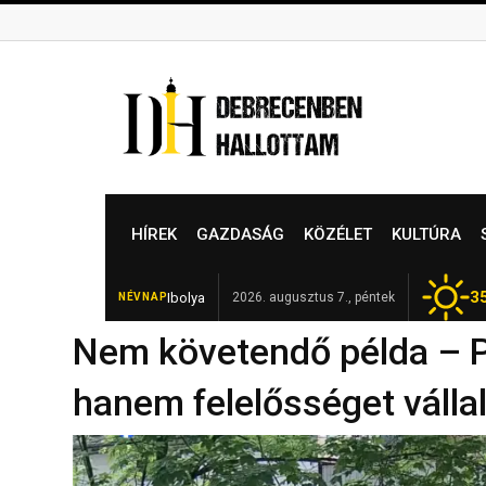
Skip
to
content
HÍREK
GAZDASÁG
KÖZÉLET
KULTÚRA
3
Ibolya
Elhunyt Garamvári Vencel, a magya
2026. augusztus 7., péntek
NÉVNAP
FRISS
Nem követendő példa – Pa
hanem felelősséget vállal