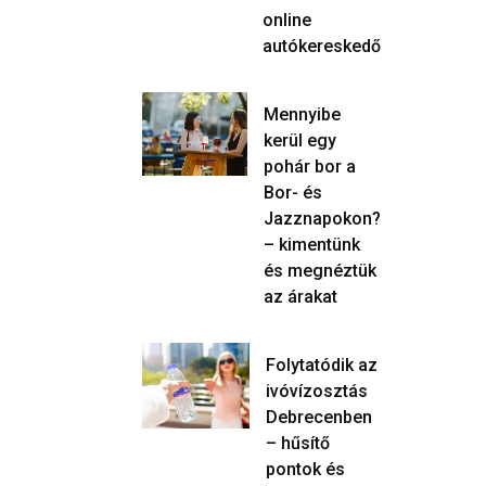
online
autókereskedő
Mennyibe
kerül egy
pohár bor a
Bor- és
Jazznapokon?
– kimentünk
és megnéztük
az árakat
Folytatódik az
ivóvízosztás
Debrecenben
– hűsítő
pontok és