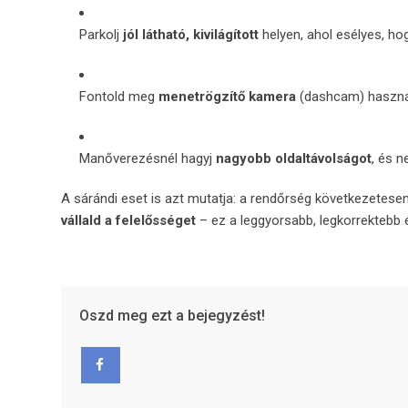
Parkolj
jól látható, kivilágított
helyen, ahol esélyes, ho
Fontold meg
menetrögzítő kamera
(dashcam) használ
Manőverezésnél hagyj
nagyobb oldaltávolságot
, és n
A sárándi eset is azt mutatja: a rendőrség következetesen
vállald a felelősséget
– ez a leggyorsabb, legkorrektebb 
Oszd meg ezt a bejegyzést!
Facebook