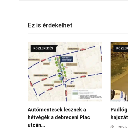
Ez is érdekelhet
KÖZLEKEDÉS
KÖZLE
 a
Padlógáz, árok, bozót –
180 km
iac
hajszát rendeztek a rendőrök…
ellopot
15…
2026.07.02.