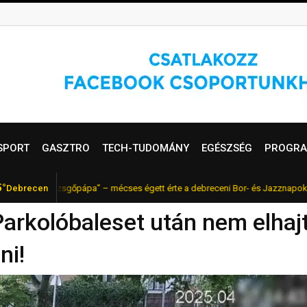
SPORT
GASZTRO
TECH-TUDOMÁNY
EGÉSZSÉG
PROGRA
5°
r „pezsgőpápa” – mécses égett érte a debreceni Bor- és Jazznapokon
Debrecen
F
rkolóbaleset után nem elhajt
ni!