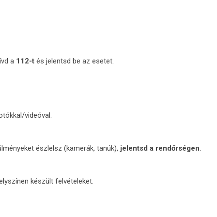
ívd a
112-t
és jelentsd be az esetet.
tókkal/videóval.
lményeket észlelsz (kamerák, tanúk),
jelentsd a rendőrségen
.
lyszínen készült felvételeket.