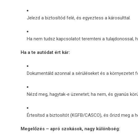
Jelezd a biztosítód felé, és egyeztess a károsulttal.
Ha nem tudsz kapcsolatot teremteni a tulajdonossal, h
Ha a te autódat ért kár:
Dokumentáld azonnal a sérüléseket és a környezetet fo
Nézd meg, hagytak-e üzenetet; ha nem, és gyanús körü
Értesítsd a biztosítót (KGFB/CASCO), és őrizd meg a he
Megelőzés – apró szokások, nagy különbség: