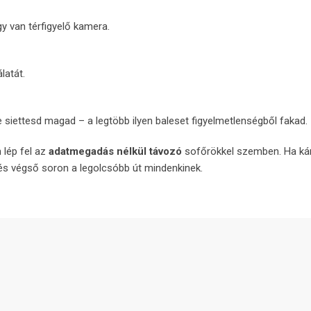
gy van térfigyelő kamera.
atát.
e siettesd magad – a legtöbb ilyen baleset figyelmetlenségből fakad.
 lép fel az
adatmegadás nélkül távozó
sofőrökkel szemben. Ha kár
és végső soron a legolcsóbb út mindenkinek.