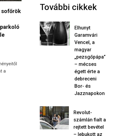
További cikkek
 sofőrök
 parkoló
Elhunyt
le
Garamvári
Vencel, a
magyar
„pezsgőpápa”
ményeitől
– mécses
t a
égett érte a
debreceni
Bor- és
Jazznapokon
Revolut-
számlán fialt a
rejtett bevétel
– lebukott az