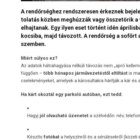
A rendőrséghez rendszeresen érkeznek bejelen
tolatás közben meghúzzák vagy összetörik a 
elhajtanak. Egy ilyen eset történt idén áprili
kocsiba, majd távozott. A rendőrség a sofőrt a
szemben.
Miért súlyos ez?
Az adatok hátrahagyása nélküli távozás nem „apró kelle
függően –
több hónapos járművezetéstől eltiltást
is ma
cselekményeket, amelyek a károsultakra hárítják a kár és a
Ha kárt okoztál egy parkoló autóban, ezt tedd:
Hagyj
jól olvasható üzenetet
a szélvédőn: név, telefo
Készíts
fotókat
a helyszínről és a sérülésekről (közeli