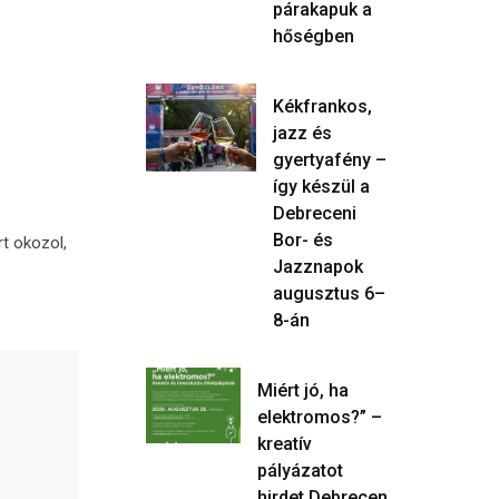
párakapuk a
hőségben
Kékfrankos,
jazz és
gyertyafény –
így készül a
Debreceni
Bor- és
t okozol,
Jazznapok
augusztus 6–
8-án
Miért jó, ha
elektromos?” –
kreatív
pályázatot
hirdet Debrecen