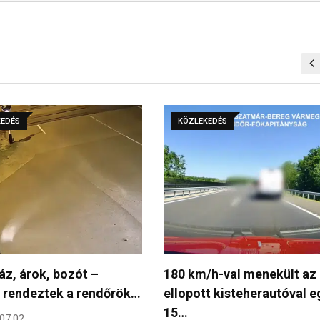
KEDÉS
KÖZLEKEDÉS
/h-val menekült az
Mi történt a józsai fix
t kisteherautóval egy
traffipaxszal? A vihar…
2026.06.21.