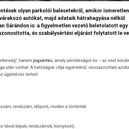
tések olyan parkolói balesetekről, amikor ismeretlen
várakozó autókat, majd adataik hátrahagyása nélkül
sban Sárándon is: a figyelmetlen vezető beletolatott egy
zonosította, és szabálysértési eljárást folytatott le ve
metlenség”, hanem
jogsértés
, amely pénzbírságot és – az eset körül
ga után vonhat. A hatóságok célja egyértelmű: visszaszorítani azoka
z ügyintézés terheit.
nszám, rendszám, időpont, röviden a történtek.
 és távoli képek, rendszámok, környezet).