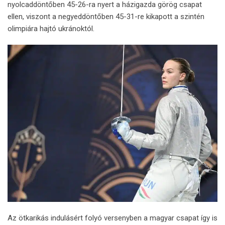
nyolcaddöntőben 45-26-ra nyert a házigazda görög csapat
ellen, viszont a negyeddöntőben 45-31-re kikapott a szintén
olimpiára hajtó ukránoktól.
Az ötkarikás indulásért folyó versenyben a magyar csapat így is