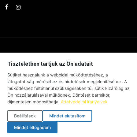
Tiszteletben tartjuk az Ön adatait
Sütiket használunk a weboldal működtetéséhez, a
látogatottság méréséhez és hirdetések megjelenítéséhez. A
működéshez feltétlenül szükségeseken túli sütik kizárólag az
Ön hozzájárulásával működnek. Döntését bármikor,
díjmentesen módosíthatja.
Adatvédelmi irányelvek
© Debrecenben Hallottam – Minden jog fenntartva – 2026 |
Impresszum
|
Adatkezelési tájékoztató
|
Süti szabályzat
|
Beállítások
Mindet elutasítom
Cookie-beállítások
Mindet elfogadom