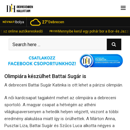
Skip
to
content
27°
Ibolya
Debrecen
NÉVNAP
 online autókereskedő
Mennyibe kerül egy pohár bor a Bor- és Jazznapok
FRISS
Olimpiára készülhet Battai Sugár is
A debreceni Battai Sugár Katinka is ott lehet a párizsi olimpián.
A női kardcsapat tagjaként mehet az olimpiára a debreceni
sportoló. A magyar csapat a hétvégén az athéni
világkupaversenyen a hetedik helyen végzett, viszont a többi
eredmény alakulása miatt így is örülhettek. A Márton Anna,
Pusztai Liza, Battai Sugár és Szűcs Luca alkotta négyes a