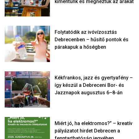
kimentünk és megnéztük az árakat
Folytatódik az ivóvízosztás
Debrecenben – hűsítő pontok és
párakapuk a hőségben
Kékfrankos, jazz és gyertyafény –
így készül a Debreceni Bor- és
Jazznapok augusztus 6–8-án
Miért jó, ha elektromos?” – kreatív
pályázatot hirdet Debrecen a
fenntarthatóság jegyében