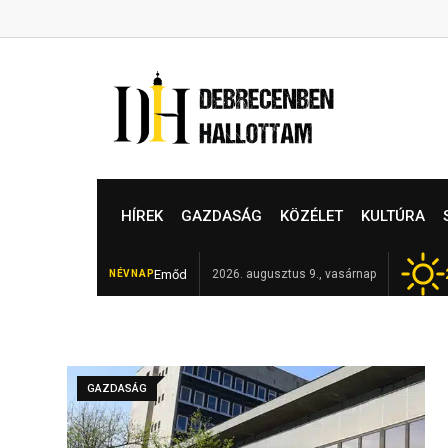
Skip
to
content
HÍREK
GAZDASÁG
KÖZÉLET
KULTÚRA
Emőd
Elhunyt Garamvári Vencel,
2026. augusztus 9., vasárnap
NÉVNAP
FRISS
GAZDASÁG