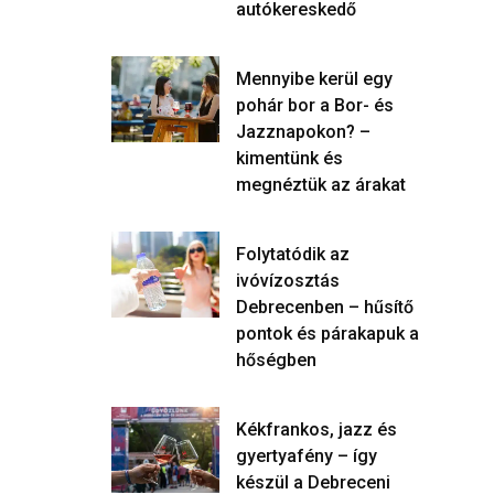
autókereskedő
Mennyibe kerül egy
pohár bor a Bor- és
Jazznapokon? –
kimentünk és
megnéztük az árakat
Folytatódik az
ivóvízosztás
Debrecenben – hűsítő
pontok és párakapuk a
hőségben
Kékfrankos, jazz és
gyertyafény – így
készül a Debreceni