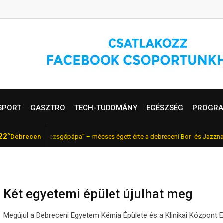
SPORT
GASZTRO
TECH-TUDOMÁNY
EGÉSZSÉG
PROGRA
22°
 a magyar „pezsgőpápa” – mécses égett érte a debreceni Bor- és Jazznapoko
Debrecen
Két egyetemi épület újulhat meg
Megújul a Debreceni Egyetem Kémia Épülete és a Klinikai Központ E