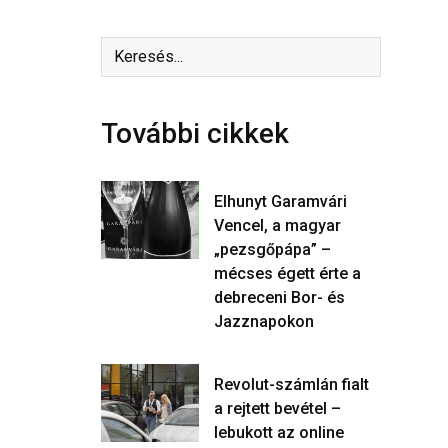
További cikkek
Elhunyt Garamvári
Vencel, a magyar
„pezsgőpápa” –
mécses égett érte a
debreceni Bor- és
Jazznapokon
Revolut-számlán fialt
a rejtett bevétel –
lebukott az online