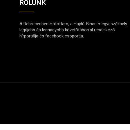
RÓLUNK
A Debrecenben Hallottam, a Hajdú-Bihari megyeszékhely
legújabb és legnagyobb követőtáborral rendelkező
hírportálja és facebook csoportja.