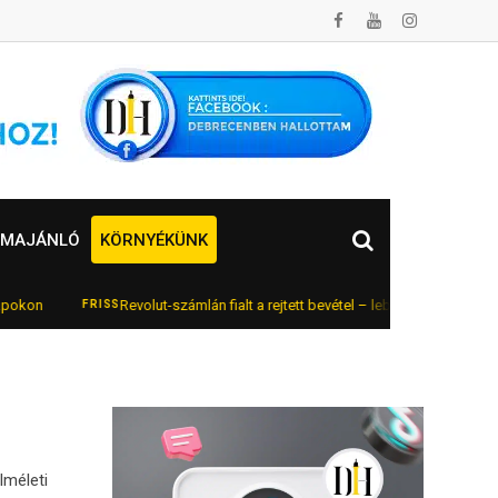
MAJÁNLÓ
KÖRNYÉKÜNK
n
Revolut-számlán fialt a rejtett bevétel – lebukott az online autók
FRISS
lméleti