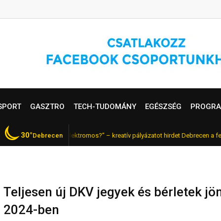
SPORT
GASZTRO
TECH-TUDOMÁNY
EGÉSZSÉG
PROGRA
30°
Miért jó, ha elektromos?” – kreatív pályázatot hirdet Debrecen a fenntar
Debrecen
RISS
Teljesen új DKV jegyek és bérletek jö
2024-ben