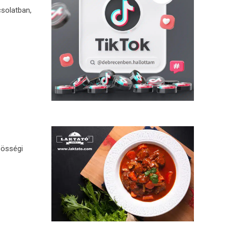
csolatban,
zösségi