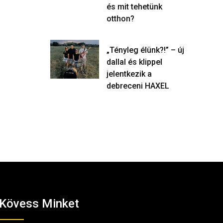
és mit tehetünk
otthon?
„Tényleg élünk?!” – új
dallal és klippel
jelentkezik a
debreceni HAXEL
Kövess Minket