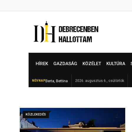
Skip
to
content
HÍREK
GAZDASÁG
KÖZÉLET
KULTÚRA
rtyafény – így készül a Debreceni Bor- és Jazznapok augusztus 6–8-án
Berta, Bettina
2026. augusztus 6., csütörtök
NÉVNAP
F
KÖZLEKEDÉS