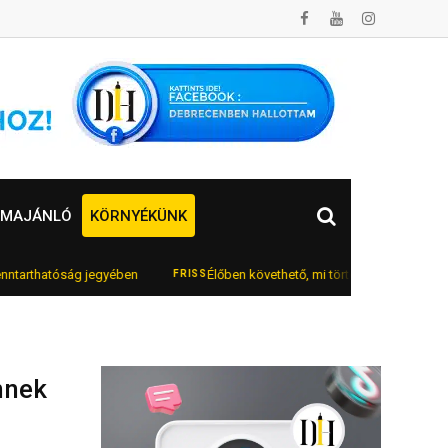
MAJÁNLÓ
KÖRNYÉKÜNK
thatóság jegyében
Élőben követhető, mi történik a magyar áramhálóza
FRISS
nnek