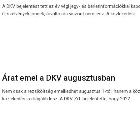
A DKV bejelentést tett az év végi jegy- és bérletinformációkkal kap
új szelvények jönnek, árváltozás viszont nem lesz. A közlekedési…
Árat emel a DKV augusztusban
Nem csak a rezsiköltség emelkedhet augusztus 1-től, hanem a kö
közlekedés is drágább lesz. A DKV Zrt. bejelentette, hogy 2022.…