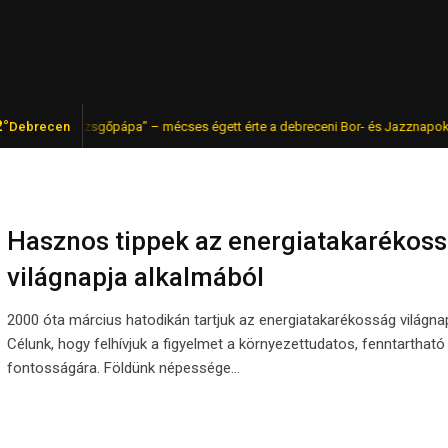
2°
gyar „pezsgőpápa” – mécses égett érte a debreceni Bor- és Jazznapokon
Debrecen
Hasznos tippek az energiatakarékos
világnapja alkalmából
2000 óta március hatodikán tartjuk az energiatakarékosság világnap
Célunk, hogy felhívjuk a figyelmet a környezettudatos, fenntarthat
fontosságára. Földünk népessége…