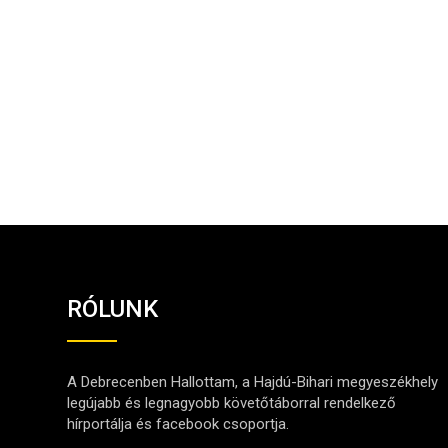
RÓLUNK
A Debrecenben Hallottam, a Hajdú-Bihari megyeszékhely
legújabb és legnagyobb követőtáborral rendelkező
hírportálja és facebook csoportja.