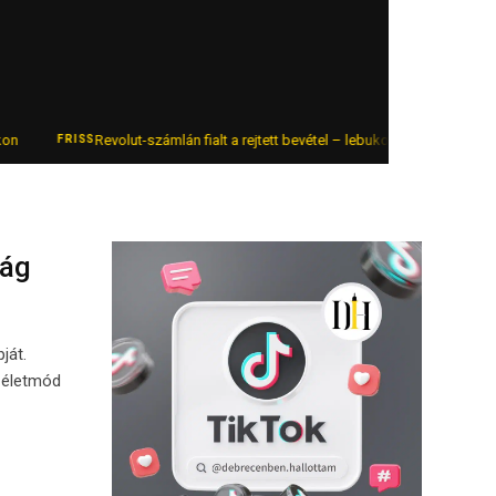
Revolut-számlán fialt a rejtett bevétel – lebukott az online autókeresk
FRISS
ság
ját.
ó életmód