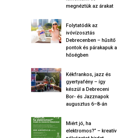
megnéztük az árakat
Folytatódik az
ivóvízosztás
Debrecenben – hűsítő
pontok és párakapuk a
hőségben
Kékfrankos, jazz és
gyertyafény – így
készül a Debreceni
Bor- és Jazznapok
augusztus 6–8-án
Miért jó, ha
elektromos?” – kreatív