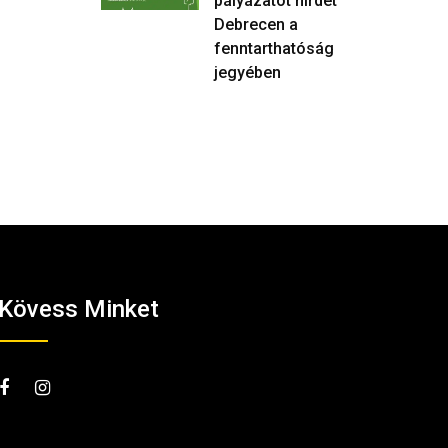
pályázatot hirdet
Debrecen a
fenntarthatóság
jegyében
Kövess Minket