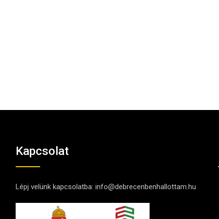
Kapcsolat
Lépj velünk kapcsolatba:
info@debrecenbenhallottam.hu