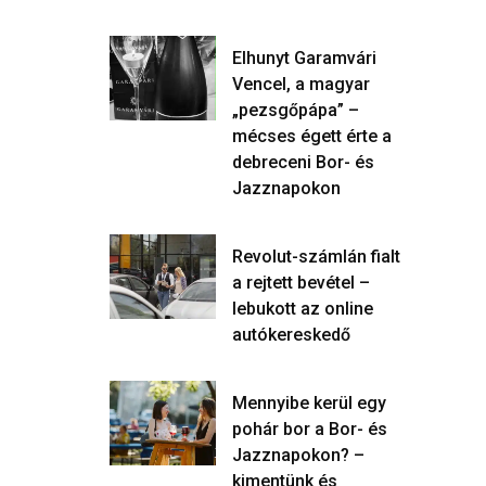
Elhunyt Garamvári
Vencel, a magyar
„pezsgőpápa” –
mécses égett érte a
debreceni Bor- és
Jazznapokon
Revolut-számlán fialt
a rejtett bevétel –
lebukott az online
autókereskedő
Mennyibe kerül egy
pohár bor a Bor- és
Jazznapokon? –
kimentünk és