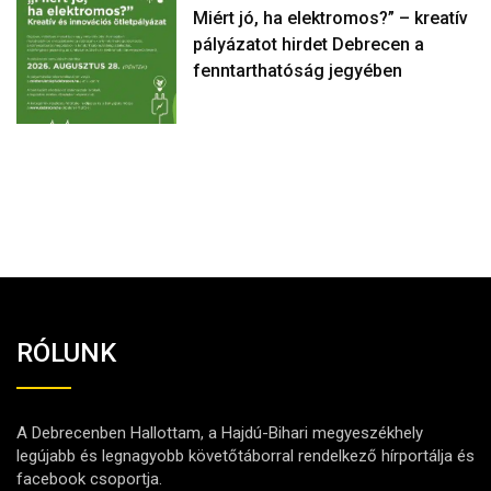
Miért jó, ha elektromos?” – kreatív
pályázatot hirdet Debrecen a
fenntarthatóság jegyében
RÓLUNK
A Debrecenben Hallottam, a Hajdú-Bihari megyeszékhely
legújabb és legnagyobb követőtáborral rendelkező hírportálja és
facebook csoportja.