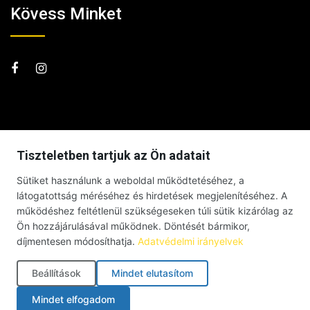
Kövess Minket
Tiszteletben tartjuk az Ön adatait
Sütiket használunk a weboldal működtetéséhez, a
látogatottság méréséhez és hirdetések megjelenítéséhez. A
működéshez feltétlenül szükségeseken túli sütik kizárólag az
Ön hozzájárulásával működnek. Döntését bármikor,
díjmentesen módosíthatja.
Adatvédelmi irányelvek
Beállítások
Mindet elutasítom
© Debrecenben Hallottam – Minden jog fenntartva – 2026 |
Mindet elfogadom
Impresszum
|
Adatkezelési tájékoztató
|
Süti szabályzat
|