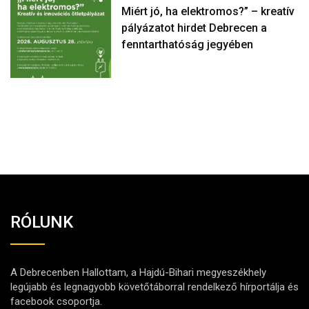
Miért jó, ha elektromos?” – kreatív
pályázatot hirdet Debrecen a
fenntarthatóság jegyében
RÓLUNK
A Debrecenben Hallottam, a Hajdú-Bihari megyeszékhely
legújabb és legnagyobb követőtáborral rendelkező hírportálja és
facebook csoportja.