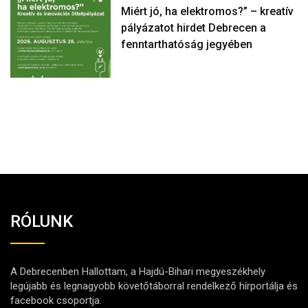
Miért jó, ha elektromos?” – kreatív
pályázatot hirdet Debrecen a
fenntarthatóság jegyében
RÓLUNK
A Debrecenben Hallottam, a Hajdú-Bihari megyeszékhely
legújabb és legnagyobb követőtáborral rendelkező hírportálja és
facebook csoportja.