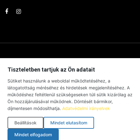
Tiszteletben tartjuk az Ön adatait
Sütiket használunk a weboldal működtetéséhez, a
látogatottság méréséhez és hirdetések megjelenítéséhez. A
működéshez feltétlenül szükségeseken túli sütik kizárólag az
Ön hozzájárulásával működnek. Döntését bármikor,
díjmentesen módosíthatja.
Adatvédelmi irányelvek
© Debrecenben Hallottam – Minden jog fenntartva – 2026 |
Impresszum
|
Adatkezelési tájékoztató
|
Süti szabályzat
|
Beállítások
Mindet elutasítom
Cookie-beállítások
Mindet elfogadom