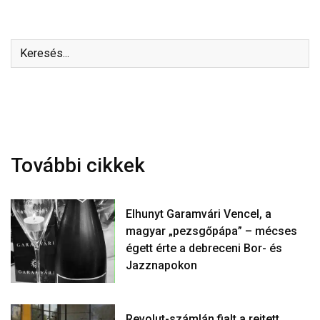
További cikkek
Elhunyt Garamvári Vencel, a
magyar „pezsgőpápa” – mécses
égett érte a debreceni Bor- és
Jazznapokon
Revolut-számlán fialt a rejtett