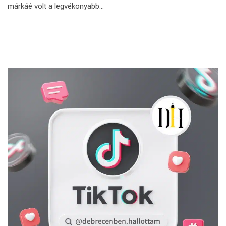
márkáé volt a legvékonyabb…