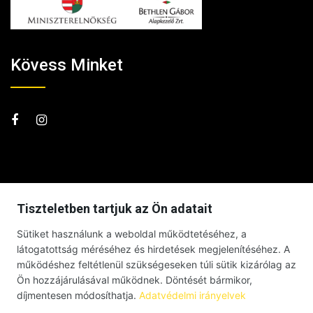
Kövess Minket
Tiszteletben tartjuk az Ön adatait
Sütiket használunk a weboldal működtetéséhez, a
látogatottság méréséhez és hirdetések megjelenítéséhez. A
működéshez feltétlenül szükségeseken túli sütik kizárólag az
Ön hozzájárulásával működnek. Döntését bármikor,
díjmentesen módosíthatja.
Adatvédelmi irányelvek