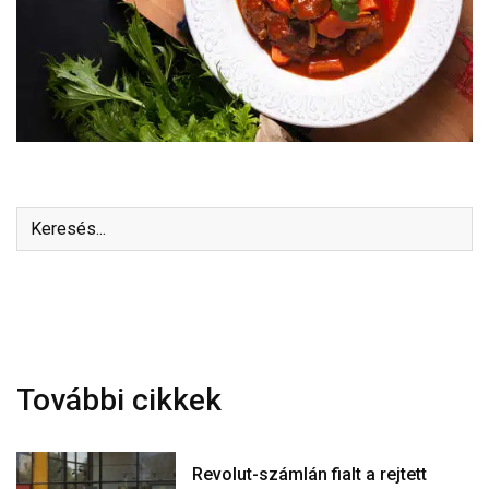
További cikkek
Revolut-számlán fialt a rejtett