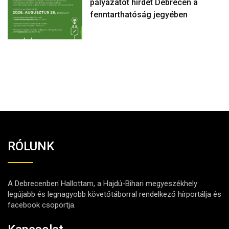
pályázatot hirdet Debrecen a
fenntarthatóság jegyében
RÓLUNK
A Debrecenben Hallottam, a Hajdú-Bihari megyeszékhely
legújabb és legnagyobb követőtáborral rendelkező hírportálja és
facebook csoportja.