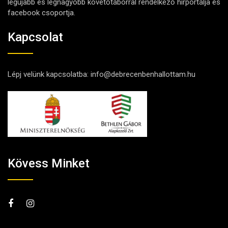
legújabb és legnagyobb követőtáborral rendelkező hírportálja és
facebook csoportja.
Kapcsolat
Lépj velünk kapcsolatba:
info@debrecenbenhallottam.hu
Kövess Minket