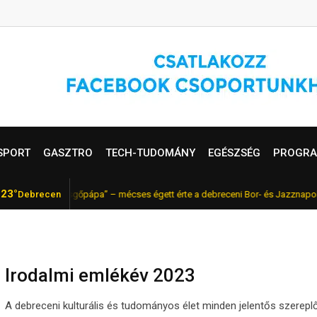
SPORT
GASZTRO
TECH-TUDOMÁNY
EGÉSZSÉG
PROGRA
23°
magyar „pezsgőpápa” – mécses égett érte a debreceni Bor- és Jazznapokon
Debrecen
Irodalmi emlékév 2023
A debreceni kulturális és tudományos élet minden jelentős szerepl