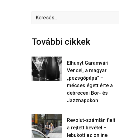
További cikkek
Elhunyt Garamvári
Vencel, a magyar
„pezsgőpápa” –
mécses égett érte a
debreceni Bor- és
Jazznapokon
Revolut-számlán fialt
a rejtett bevétel –
lebukott az online