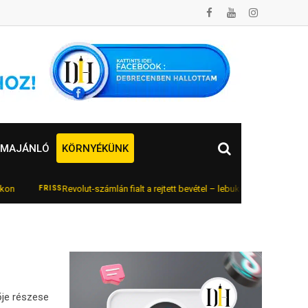
MAJÁNLÓ
KÖRNYÉKÜNK
Revolut-számlán fialt a rejtett bevétel – lebukott az online autókeres
FRISS
ője részese