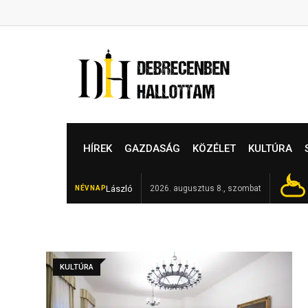
Skip
to
content
HÍREK
GAZDASÁG
KÖZÉLET
KULTÚRA
László
Elhunyt Garamvári Vencel, a 
2026. augusztus 8., szombat
NÉVNAP
FRISS
KULTÚRA