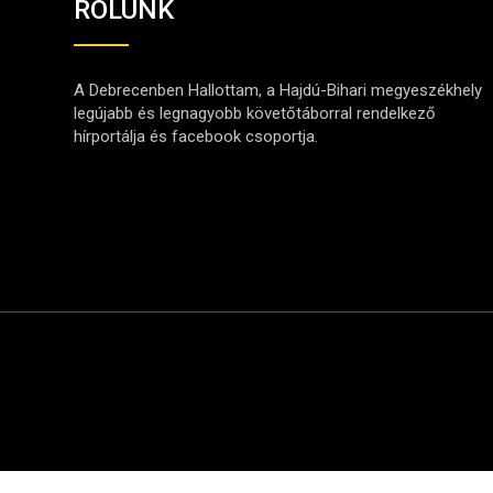
RÓLUNK
A Debrecenben Hallottam, a Hajdú-Bihari megyeszékhely
legújabb és legnagyobb követőtáborral rendelkező
hírportálja és facebook csoportja.