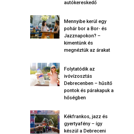
autókereskedő
Mennyibe kerül egy
pohár bor a Bor- és
Jazznapokon? –
kimentünk és
megnéztük az árakat
Folytatódik az
ivóvízosztás
Debrecenben – hűsítő
pontok és párakapuk a
hőségben
Kékfrankos, jazz és
gyertyafény – így
készül a Debreceni