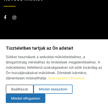
Tiszteletben tartjuk az Ön adatait
Sütiket használunk a weboldal működtetéséhez, a
látogatottság méréséhez és hirdetések megjelenítéséhez. A
működéshez feltétlenül szükségeseken túli sütik kizárólag az
Ön hozzájárulásával működnek. Döntését bármikor,
díjmentesen módosíthatja.
Adatvédelmi irányelvek
Beállítások
Mindet elutasítom
© Debrecenben Hallottam – Minden jog fenntartva – 2026 |
Mindet elfogadom
Impresszum
|
Adatkezelési tájékoztató
|
Süti szabályzat
|
Cookie-beállítások