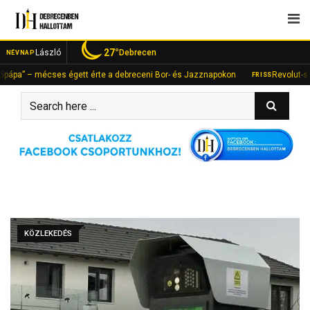
Skip
to
content
27°
László
Debrecen
NÉVNAP
 – mécses égett érte a debreceni Bor- és Jazznapokon
Revolut-számlán 
FRISS
KÖZLEKEDÉS