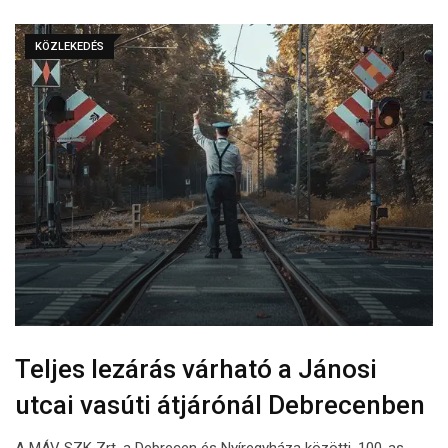
KÖZLEKEDÉS
Teljes lezárás várható a Jánosi
utcai vasúti átjárónál Debrecenben
A MÁV SZK Zrt. a Debrecen és Nyíregyháza közötti, 100-as