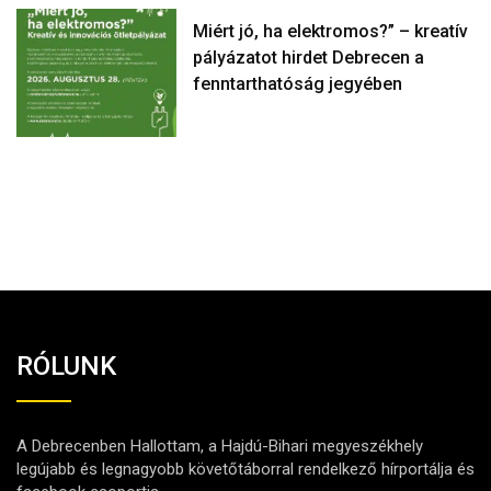
Miért jó, ha elektromos?” – kreatív
pályázatot hirdet Debrecen a
fenntarthatóság jegyében
RÓLUNK
A Debrecenben Hallottam, a Hajdú-Bihari megyeszékhely
legújabb és legnagyobb követőtáborral rendelkező hírportálja és