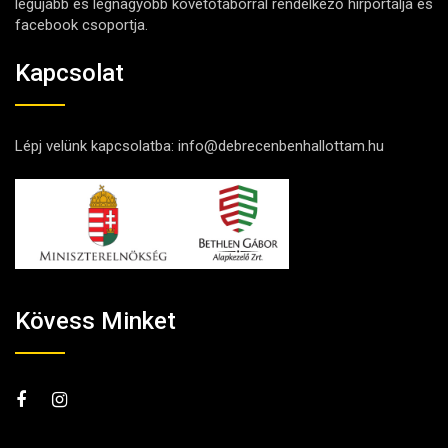
legújabb és legnagyobb követőtáborral rendelkező hírportálja és
facebook csoportja.
Kapcsolat
Lépj velünk kapcsolatba:
info@debrecenbenhallottam.hu
Kövess Minket