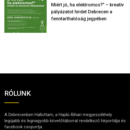
Miért jó, ha elektromos?” – kreatív
pályázatot hirdet Debrecen a
fenntarthatóság jegyében
RÓLUNK
A Debrecenben Hallottam, a Hajdú-Bihari megyeszékhely
legújabb és legnagyobb követőtáborral rendelkező hírportálja és
facebook csoportja.