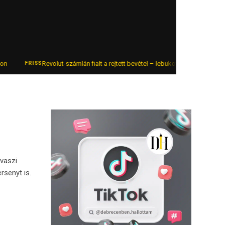
Revolut-számlán fialt a rejtett bevétel – lebukott az online autókereske
FRISS
vaszi
rsenyt is.