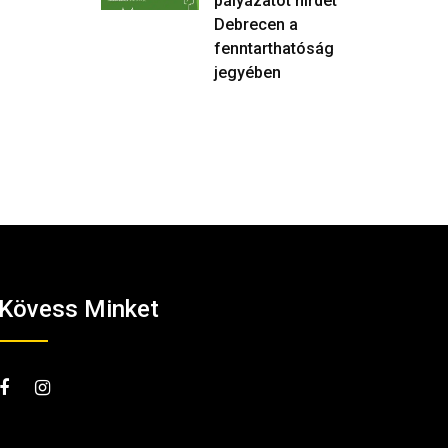
pályázatot hirdet
Debrecen a
fenntarthatóság
jegyében
Kövess Minket