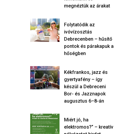
megnéztük az árakat
Folytatódik az
ivóvízosztás
Debrecenben – hűsítő
pontok és párakapuk a
hőségben
Kékfrankos, jazz és
gyertyafény – így
készül a Debreceni
Bor- és Jazznapok
augusztus 6–8-án
Miért jó, ha
elektromos?” – kreatív