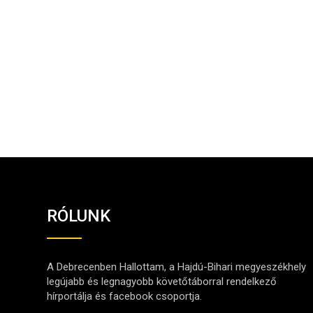
RÓLUNK
A Debrecenben Hallottam, a Hajdú-Bihari megyeszékhely
legújabb és legnagyobb követőtáborral rendelkező
hírportálja és facebook csoportja.