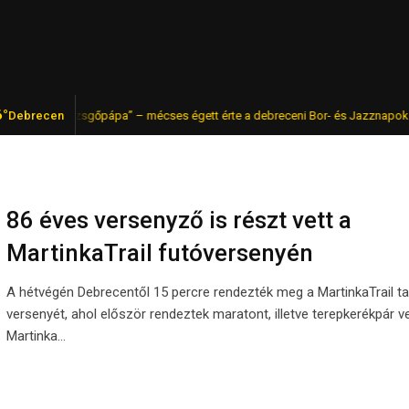
6°
gyar „pezsgőpápa” – mécses égett érte a debreceni Bor- és Jazznapokon
Debrecen
86 éves versenyző is részt vett a
MartinkaTrail futóversenyén
A hétvégén Debrecentől 15 percre rendezték meg a MartinkaTrail ta
versenyét, ahol először rendeztek maratont, illetve terepkerékpár ve
Martinka…