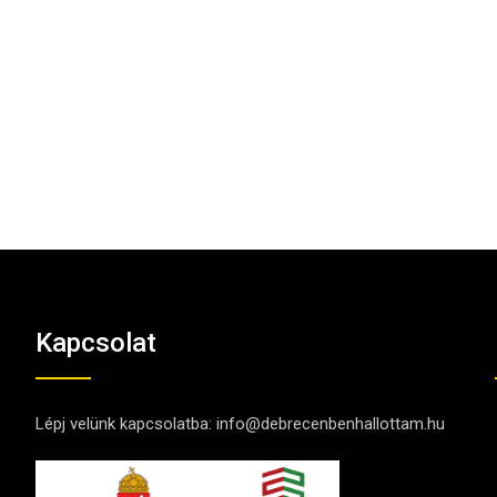
Kapcsolat
Lépj velünk kapcsolatba:
info@debrecenbenhallottam.hu