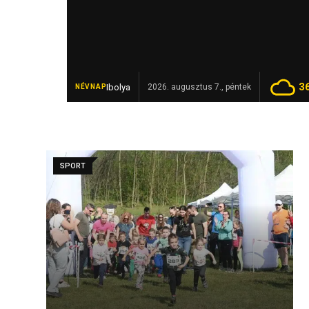
3
Ibolya
Elhunyt Garamvári Vencel, a ma
2026. augusztus 7., péntek
NÉVNAP
FRISS
SPORT