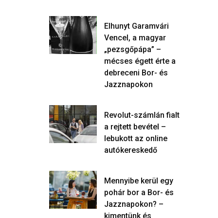
Elhunyt Garamvári
Vencel, a magyar
„pezsgőpápa” –
mécses égett érte a
debreceni Bor- és
Jazznapokon
Revolut-számlán fialt
a rejtett bevétel –
lebukott az online
autókereskedő
Mennyibe kerül egy
pohár bor a Bor- és
Jazznapokon? –
kimentünk és