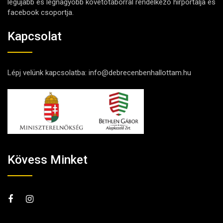
legújabb és legnagyobb követőtáborral rendelkező hírportálja és
facebook csoportja.
Kapcsolat
Lépj velünk kapcsolatba:
info@debrecenbenhallottam.hu
Kövess Minket