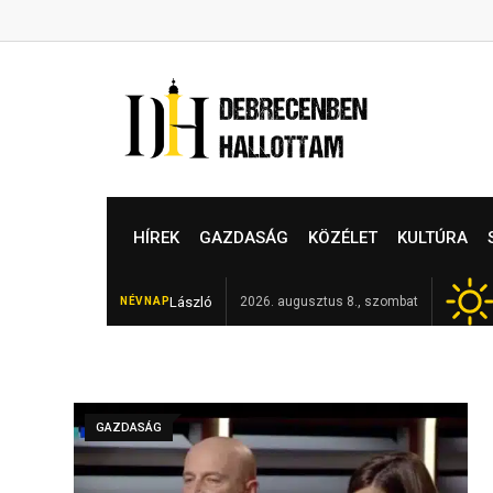
Skip
to
content
HÍREK
GAZDASÁG
KÖZÉLET
KULTÚRA
László
Elhunyt Garamvári Vence
2026. augusztus 8., szombat
NÉVNAP
FRISS
GAZDASÁG