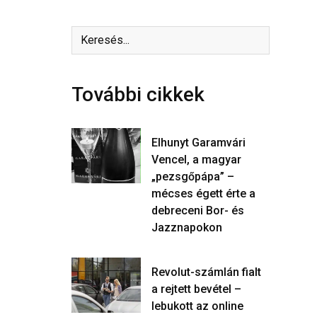
További cikkek
Elhunyt Garamvári
Vencel, a magyar
„pezsgőpápa” –
mécses égett érte a
debreceni Bor- és
Jazznapokon
Revolut-számlán fialt
a rejtett bevétel –
lebukott az online