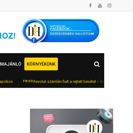
MAJÁNLÓ
KÖRNYÉKÜNK
on
Revolut-számlán fialt a rejtett bevétel – lebukott az online aut
FRISS