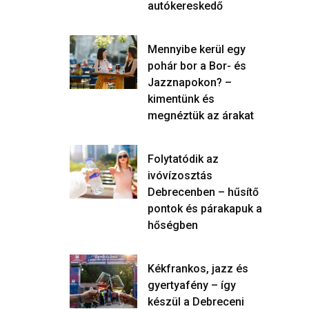
autókereskedő
Mennyibe kerül egy
pohár bor a Bor- és
Jazznapokon? –
kimentünk és
megnéztük az árakat
Folytatódik az
ivóvízosztás
Debrecenben – hűsítő
pontok és párakapuk a
hőségben
Kékfrankos, jazz és
gyertyafény – így
készül a Debreceni