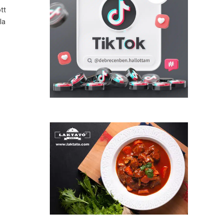
tt
la