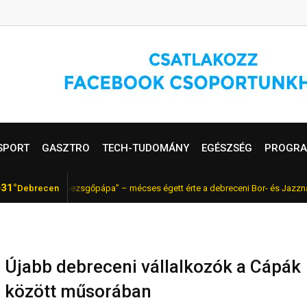
SPORT
GASZTRO
TECH-TUDOMÁNY
EGÉSZSÉG
PROGRA
31°
l, a magyar „pezsgőpápa” – mécses égett érte a debreceni Bor- és Jazznapok
Debrecen
Újabb debreceni vállalkozók a Cápák
között műsorában