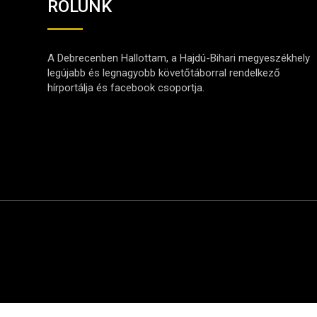
RÓLUNK
A Debrecenben Hallottam, a Hajdú-Bihari megyeszékhely
legújabb és legnagyobb követőtáborral rendelkező
hírportálja és facebook csoportja.