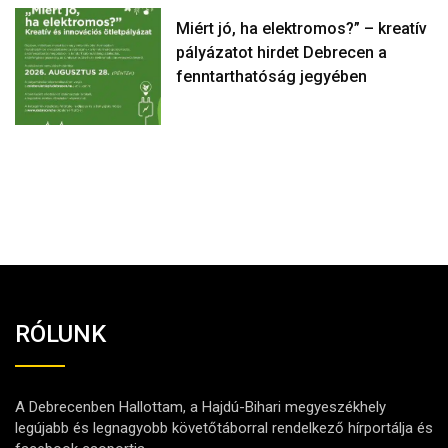
Miért jó, ha elektromos?” – kreatív
pályázatot hirdet Debrecen a
fenntarthatóság jegyében
RÓLUNK
A Debrecenben Hallottam, a Hajdú-Bihari megyeszékhely
legújabb és legnagyobb követőtáborral rendelkező hírportálja és