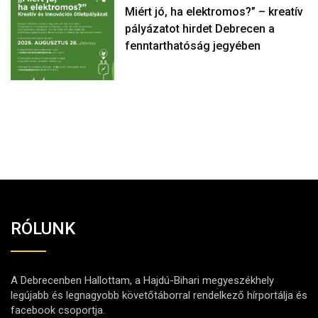
Miért jó, ha elektromos?” – kreatív
pályázatot hirdet Debrecen a
fenntarthatóság jegyében
RÓLUNK
A Debrecenben Hallottam, a Hajdú-Bihari megyeszékhely
legújabb és legnagyobb követőtáborral rendelkező hírportálja és
facebook csoportja.