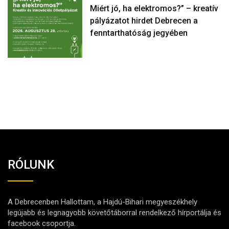
Miért jó, ha elektromos?” – kreatív
pályázatot hirdet Debrecen a
fenntarthatóság jegyében
RÓLUNK
A Debrecenben Hallottam, a Hajdú-Bihari megyeszékhely
legújabb és legnagyobb követőtáborral rendelkező hírportálja és
facebook csoportja.