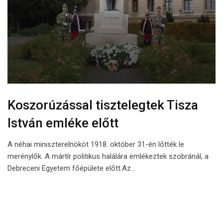
Koszorúzással tisztelegtek Tisza
István emléke előtt
A néhai miniszterelnököt 1918. október 31-én lőtték le
merénylők. A mártír politikus halálára emlékeztek szobránál, a
Debreceni Egyetem főépülete előtt.Az…