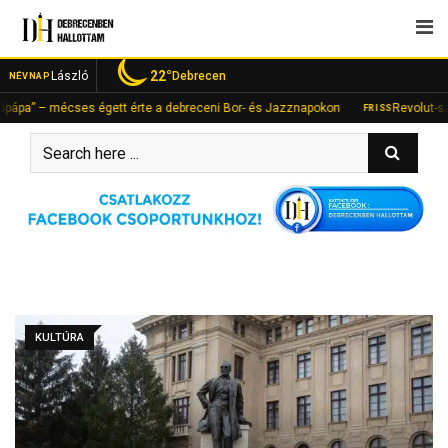
Skip
to
content
22°
László
Debrecen
NÉVNAP
” – mécses égett érte a debreceni Bor- és Jazznapokon
Revolut-számlán
FRISS
KULTÚRA