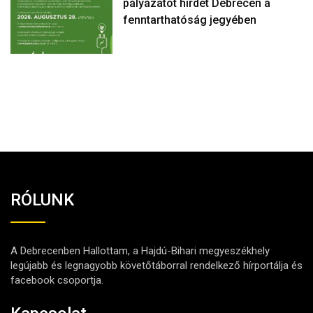
pályázatot hirdet Debrecen a
fenntarthatóság jegyében
RÓLUNK
A Debrecenben Hallottam, a Hajdú-Bihari megyeszékhely
legújabb és legnagyobb követőtáborral rendelkező hírportálja és
facebook csoportja.