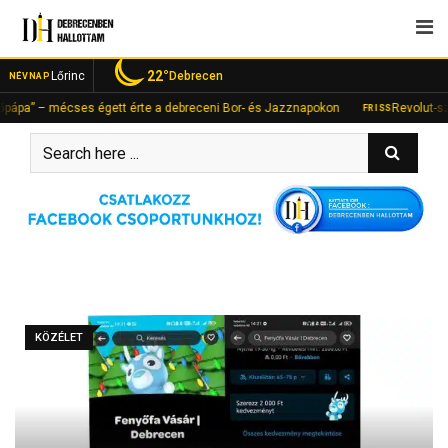
Skip
to
content
22°
Lőrinc
Debrecen
NÉVNAP
a” – mécses égett érte a debreceni Bor- és Jazznapokon
Revolut-számlán
FRISS
KÖZÉLET