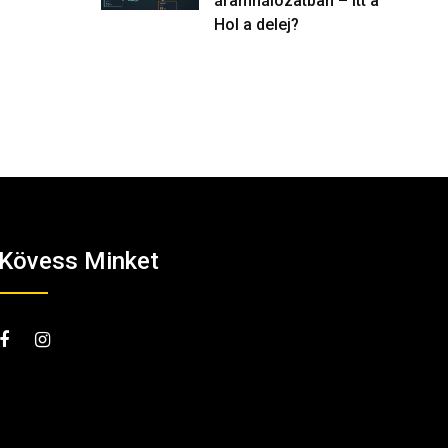
áramhálózatban – itt a
Hol a delej?
Kövess Minket