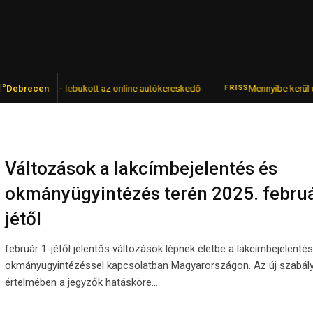
1°
t bevétel – lebukott az online autókereskedő
Debrecen
Mennyibe kerül egy po
FRISS
Változások a lakcímbejelentés és
okmányügyintézés terén 2025. februá
jétől
február 1-jétől jelentős változások lépnek életbe a lakcímbejelenté
okmányügyintézéssel kapcsolatban Magyarországon. Az új szabál
értelmében a jegyzők hatásköre…