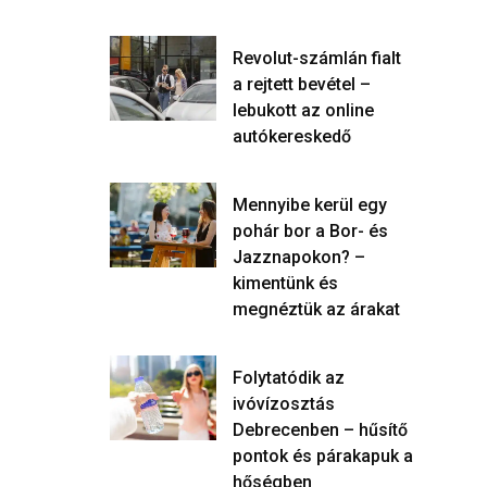
Revolut-számlán fialt
a rejtett bevétel –
lebukott az online
autókereskedő
Mennyibe kerül egy
pohár bor a Bor- és
Jazznapokon? –
kimentünk és
megnéztük az árakat
Folytatódik az
ivóvízosztás
Debrecenben – hűsítő
pontok és párakapuk a
hőségben