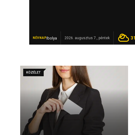
3
Ibolya
Revolut-számlán fialt a rejtet
2026. augusztus 7., péntek
NÉVNAP
FRISS
KÖZÉLET