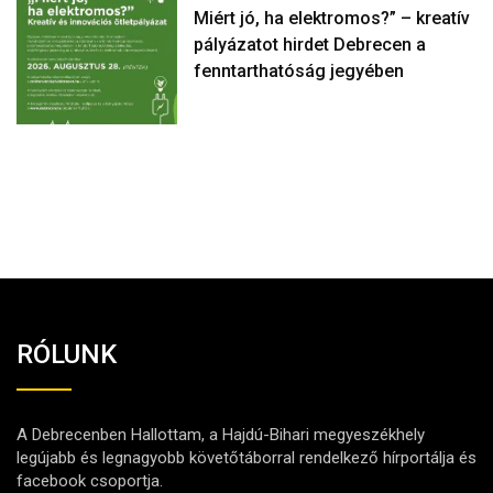
Miért jó, ha elektromos?” – kreatív
pályázatot hirdet Debrecen a
fenntarthatóság jegyében
RÓLUNK
A Debrecenben Hallottam, a Hajdú-Bihari megyeszékhely
legújabb és legnagyobb követőtáborral rendelkező hírportálja és
facebook csoportja.