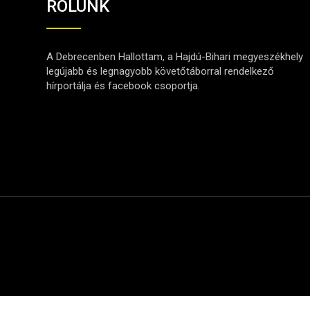
RÓLUNK
A Debrecenben Hallottam, a Hajdú-Bihari megyeszékhely
legújabb és legnagyobb követőtáborral rendelkező
hírportálja és facebook csoportja.