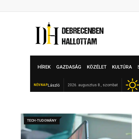
Skip
to
content
HÍREK
GAZDASÁG
KÖZÉLET
KULTÚRA
László
Elhunyt Garamvári Vencel,
2026. augusztus 8., szombat
NÉVNAP
FRISS
TECH-TUDOMÁNY