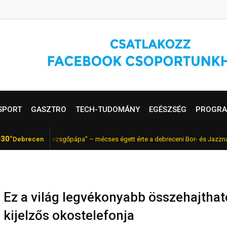
SPORT
GASZTRO
TECH-TUDOMÁNY
EGÉSZSÉG
PROGRA
30°
 a magyar „pezsgőpápa” – mécses égett érte a debreceni Bor- és Jazznapoko
Debrecen
Ez a világ legvékonyabb összehajthat
kijelzős okostelefonja