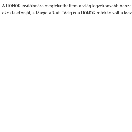
A HONOR invitálására megtekinthettem a világ legvékonyabb össze
okostelefonját, a Magic V3-at. Eddig is a HONOR márkáé volt a le