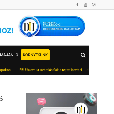
MAJÁNLÓ
KÖRNYÉKÜNK
n
Revolut-számlán fialt a rejtett bevétel – lebukott az online autók
FRISS
ó