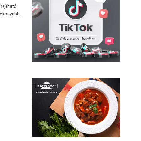
hajtható
gvékonyabb…