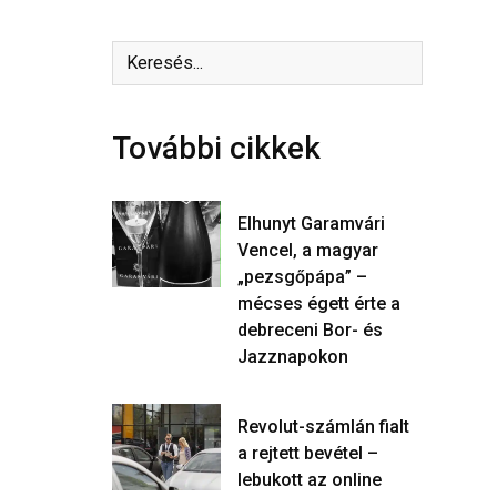
További cikkek
Elhunyt Garamvári
Vencel, a magyar
„pezsgőpápa” –
mécses égett érte a
debreceni Bor- és
Jazznapokon
Revolut-számlán fialt
a rejtett bevétel –
lebukott az online