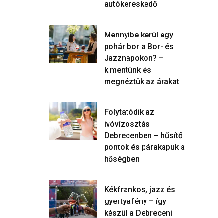
autókereskedő
Mennyibe kerül egy
pohár bor a Bor- és
Jazznapokon? –
kimentünk és
megnéztük az árakat
Folytatódik az
ivóvízosztás
Debrecenben – hűsítő
pontok és párakapuk a
hőségben
Kékfrankos, jazz és
gyertyafény – így
készül a Debreceni