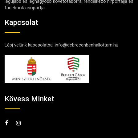
legújabb és legnagyobb követőtáborral rendelkező hírportálja és
facebook csoportja.
Kapcsolat
Lépj velünk kapcsolatba:
info@debrecenbenhallottam.hu
Kövess Minket