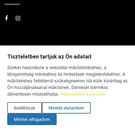
Tiszteletben tartjuk az Ön adatait
Sütiket használunk a weboldal működtetéséhez, a
látogatottság méréséhez és hirdetések megjelenítéséhez. A
működéshez feltétlenül szükségeseken túli sütik kizárólag az
Ön hozzájárulásával működnek. Döntését bármikor,
díjmentesen módosíthatja.
Adatvédelmi irányelvek
Beállítások
Mindet elutasítom
© Debrecenben Hallottam – Minden jog fenntartva – 2026 |
Mindet elfogadom
Impresszum
|
Adatkezelési tájékoztató
|
Süti szabályzat
|
Cookie-beállítások