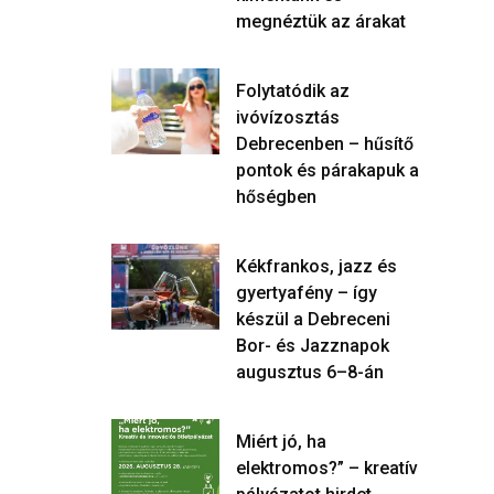
megnéztük az árakat
Folytatódik az
ivóvízosztás
Debrecenben – hűsítő
pontok és párakapuk a
hőségben
Kékfrankos, jazz és
gyertyafény – így
készül a Debreceni
Bor- és Jazznapok
augusztus 6–8-án
Miért jó, ha
elektromos?” – kreatív