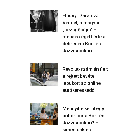
Elhunyt Garamvári
Vencel, a magyar
„pezsgőpápa” –
mécses égett érte a
debreceni Bor- és
Jazznapokon
Revolut-számlán fialt
a rejtett bevétel –
lebukott az online
autókereskedő
Mennyibe kerül egy
pohár bor a Bor- és
Jazznapokon? –
kimentünk és