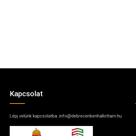
Kapcsolat
Lépj velünk kapcsolatba:
info@debrecenbenhallottam.hu