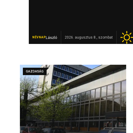
László
Elhunyt Garamvári Vencel, a
2026. augusztus 8., szombat
NÉVNAP
FRISS
GAZDASÁG