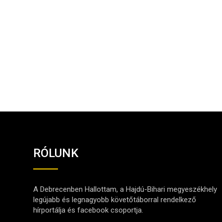
RÓLUNK
A Debrecenben Hallottam, a Hajdú-Bihari megyeszékhely
legújabb és legnagyobb követőtáborral rendelkező
hírportálja és facebook csoportja.