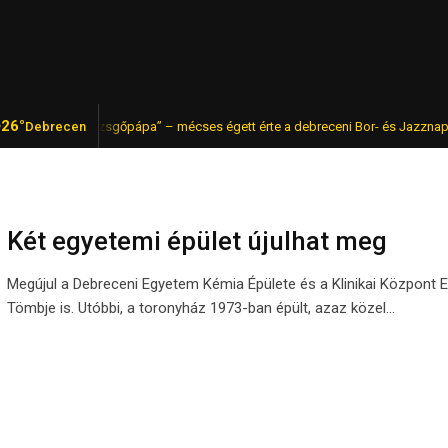
26°
 magyar „pezsgőpápa” – mécses égett érte a debreceni Bor- és Jazznapokon
Debrecen
Két egyetemi épület újulhat meg
Megújul a Debreceni Egyetem Kémia Épülete és a Klinikai Központ E
Tömbje is. Utóbbi, a toronyház 1973-ban épült, azaz közel…