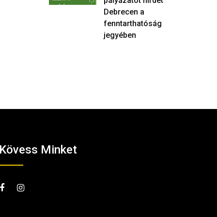
pályázatot hirdet
Debrecen a
fenntarthatóság
jegyében
Kövess Minket