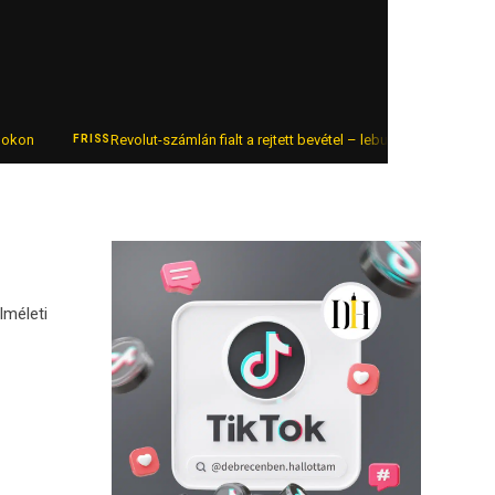
Revolut-számlán fialt a rejtett bevétel – lebukott az online autókere
FRISS
lméleti